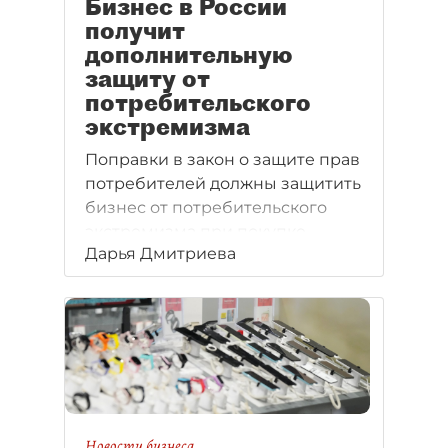
Бизнес в России
получит
дополнительную
защиту от
потребительского
экстремизма
Поправки в закон о защите прав
потребителей должны защитить
бизнес от потребительского
экстремизма при покупке
Дарья Дмитриева
сложной техники.
Новости бизнеса