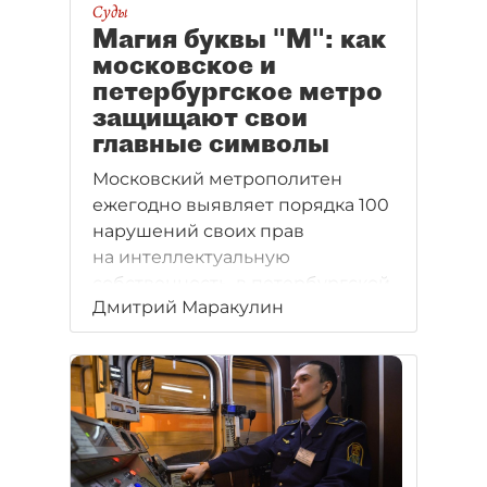
Суды
Магия буквы "М": как
московское и
петербургское метро
защищают свои
главные символы
Московский метрополитен
ежегодно выявляет порядка 100
нарушений своих прав
на интеллектуальную
собственность, в петербургской
Дмитрий Маракулин
подземке таких случаев гораздо
меньше