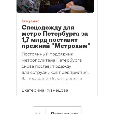
Актуально
Спецодежду для
метро Петербурга за
1,7 млрд поставит
прежний "Метрохим"
Постоянный подрядчик
метрополитена Петербурга
снова поставит одежду
для сотрудников предприятия.
За последние 5 лет аренда в
сутки подорожала в 3 раза, но
Екатерина Кузнецова
и число комплектов стало
больше.
Показать все