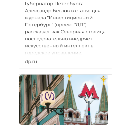
Губернатор Петербурга
Александр Беглов в статье для
журнала "Инвестиционный
Петербург" (проект "ДП")
рассказал, как Северная столица
последовательно внедряет
искусственный интеллект в
городское управление,
медицину, транспорт и ЖКХ,
dp.ru
превращая ИИ из эксперимента
в повседневный инструмент.