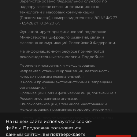
Зарегистрировано Федеральной службой по
надзору в сфере связи, информационных
технологий и массовых коммуникаций
(Роскомнадзор), номер свидетельства ЭЛ № ФС 77
- 65426 от 18.04.2016г.
Функционирует при финансовой поддержке
Министерства цифрового развития, связи и
массовых коммуникаций Российской Федерации.
На информационном ресурсе применяются
рекомендательные технологии. Подробнее.
Перечень иностранных и международных
неправительственных организаций, деятельность
↓
которых признана нежелательной:
В России признаны экстремистскими и запрещены
↓
организации:
Организации, СМИ и физические лица, признанные в
↓
России иностранными агентами:
Список организаций, в том числе иностранных и
↓
международных, признанных террористическими
Настоящий ресурс может содержать материалы
На нашем сайте используются cookie-
18+
файлы. Продолжая пользоваться
данным сайтом, вы подтверждаете
Политика конфиденциальности