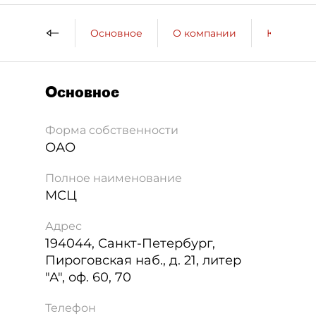
Основное
О компании
Контактн
Основное
Форма собственности
ОАО
Полное наименование
МСЦ
Адрес
194044
,
Санкт-Петербург
,
Пироговская наб., д. 21, литер
"А", оф. 60, 70
Телефон