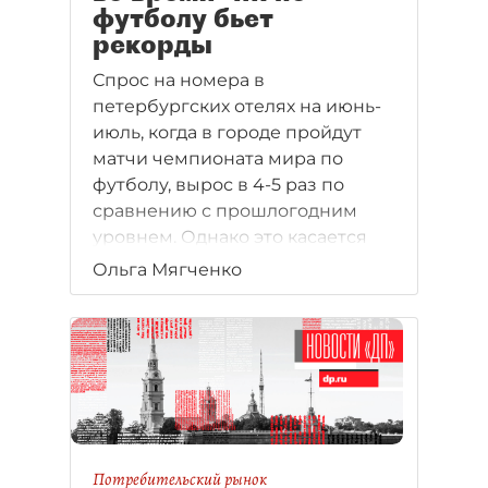
футболу бьет
рекорды
Спрос на номера в
петербургских отелях на июнь-
июль, когда в городе пройдут
матчи чемпионата мира по
футболу, вырос в 4-5 раз по
сравнению с прошлогодним
уровнем. Однако это касается
только тех гостиниц, которые
Ольга Мягченко
самостоятельно продают свои
номера. А вот отельеры,
заключившие соглашения с
"Матч аккомодейшн" на
размещение официальных
делегаций, разочарованы.
Потребительский рынок