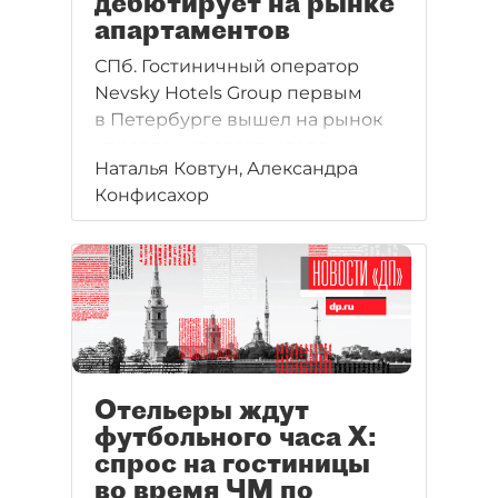
дебютирует на рынке
апартаментов
СПб. Гостиничный оператор
Nevsky Hotels Group первым
в Петербурге вышел на рынок
управления апарт–отелями.
Наталья Ковтун, Александра
За последний год спрос
Конфисахор
в данном сегменте вырос в 3,5
раза.
Отельеры ждут
футбольного часа Х:
спрос на гостиницы
во время ЧМ по