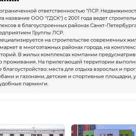
ограниченной ответственностью "ЛСР. Недвижимость
ла название ООО "ГДСК") с 2001 года ведет строител
ексов в благоустроенных районах Санкт-Петербург
едприятием Группы ЛСР.
ециализируется на строительстве современных жи
-маркет в многоэтажных районах города, на комплек
торий. В жилых комплексах компании предусматрива
о проживания. На прилегающей территории выполн
 благоустройство: места для отдыха взрослых и прог
мбами и газонами, детские и спортивные площадки, 
удобные паркинги.