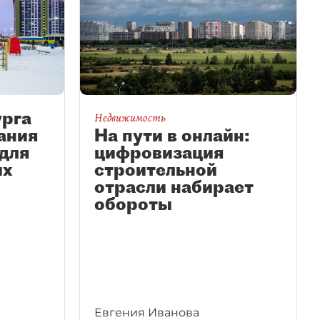
урга
Недвижимость
На пути в онлайн:
ания
цифровизация
для
строительной
их
отрасли набирает
обороты
Евгения Иванова