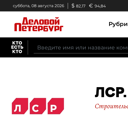
$
€
суббота, 08 августа 2026
82,17
94,84
Рубр
ЛСР.
Строительс