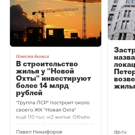
Заст
назв
Новости бизнеса
В строительство
локац
жилья у "Новой
Петер
Охты" инвестируют
возве
более 14 млрд
жиль
рублей
"Группа ЛСР" построит около
своего ЖК "Новая Охта"
ещё 110 тыс. м2 жилья. Объём
инвестиций в проект составит
14,3 млрд рублей.
Павел Никифоров
dp.ru