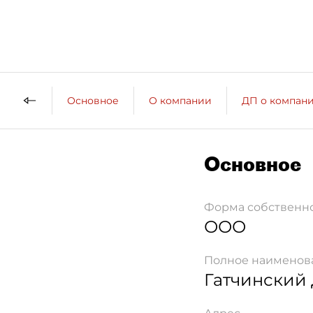
Основное
О компании
ДП о компан
Основное
Форма собственн
ООО
Полное наименов
Гатчинский