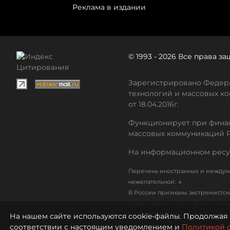
Реклама в издании
© 1993 - 2026 Все права 
Зарегистрировано Федера
технологий и массовых ко
от 18.04.2016г.
Функционирует при финан
массовых коммуникаций 
На информационном ресу
Перечень иностранных и междуна
↓
нежелательной:
В России признаны экстремистс
Организации, СМИ и физические 
Список организаций, в том числ
На нашем сайте используются cookie-файлы. Продолжая 
соответствии с настоящим уведомлением и
Политикой 