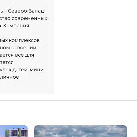
 – Северо-Запад"
ьство современных
а. Компания
лых комплексов
сном освоении
ется все для
яется
улок детей, мини-
уличное