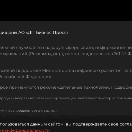
защищены АО «ДП Бизнес Пресс»
льной службой по надзору в сфере связи, информационны
ммуникаций (Роскомнадзор), номер свидетельства ЭЛ № ФС
совой поддержке Министерства цифрового развития, свя
Российской Федерации.
рсе применяются рекомендательные технологии. Подробн
родных неправительственных организаций, деятельность которых признан
↓
кими и запрещены организации:
↓
лица, признанные в России иностранными агентами:
↓
е иностранных и международных, признанных террористическими
пользоваться данным сайтом, вы подтверждаете свое согла
о конфиденциальности.