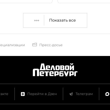
Показать все
пециализации
Пресс-досье
акте
Перейти в Дзен
Телеграм