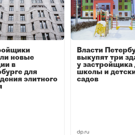
ройщики
Власти Петерб
али новые
выкупят три зд
ии в
у застройщика 
бурге для
школы и детск
дения элитного
садов
я
dp.ru