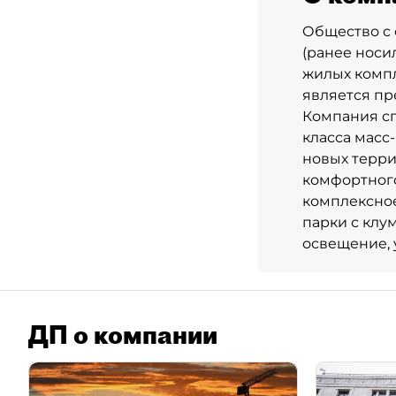
Общество с 
(ранее носи
жилых компл
является пр
Компания сп
класса масс
новых терри
комфортног
комплексное
парки с клу
освещение, 
ДП о компании