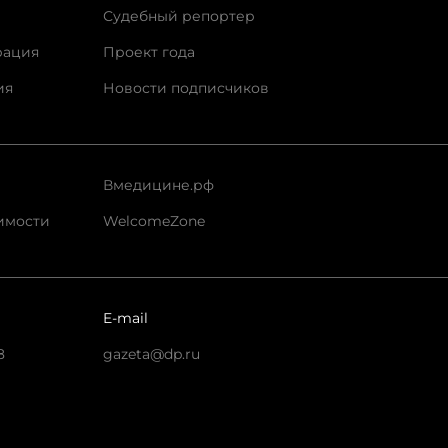
Судебный репортер
рация
Проект года
ия
Новости подписчиков
Вмедицине.рф
имости
WelcomeZone
E-mail
8
gazeta@dp.ru