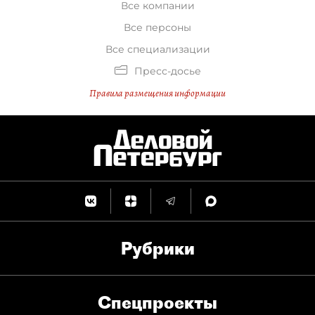
Все компании
Все персоны
Все специализации
Пресс-досье
Правила размещения информации
Рубрики
Спец­проекты