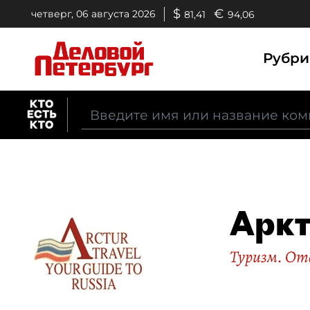
$
€
четверг, 06 августа 2026
81,41
94,06
Рубр
Аркт
Туризм. От