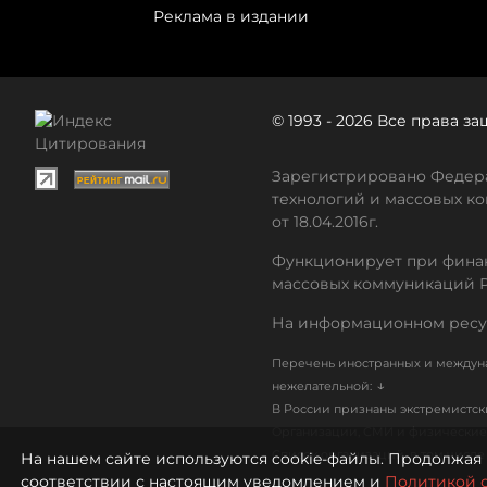
Реклама в издании
© 1993 - 2026 Все права 
Зарегистрировано Федера
технологий и массовых ко
от 18.04.2016г.
Функционирует при финан
массовых коммуникаций 
На информационном ресу
Перечень иностранных и междуна
↓
нежелательной:
В России признаны экстремистс
Организации, СМИ и физические 
Список организаций, в том числ
На нашем сайте используются cookie-файлы. Продолжая 
соответствии с настоящим уведомлением и
Политикой 