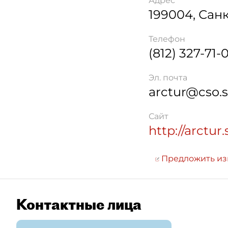
Адрес
199004
,
Санк
Телефон
(812) 327-71-0
Эл. почта
arctur@cso.s
Сайт
http://arctur
Предложить и
Контактные лица