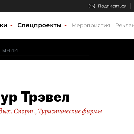
Подписаться
ики
Спецпроекты
Мероприятия
Рекла
ур Трэвел
дых. Спорт.
,
Туристические фирмы