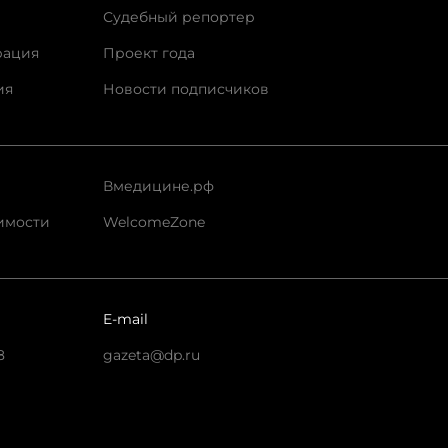
Судебный репортер
рация
Проект года
ия
Новости подписчиков
Вмедицине.рф
имости
WelcomeZone
E-mail
8
gazeta@dp.ru