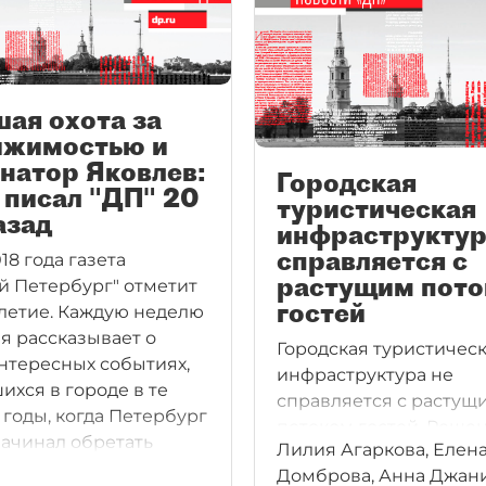
ая охота за
ижимостью и
натор Яковлев:
Городская
 писал "ДП" 20
туристическая
азад
инфраструктур
справляется с
18 года газета
растущим пот
й Петербург" отметит
гостей
-летие. Каждую неделю
я рассказывает о
Городская туристичес
нтересных событиях,
инфраструктура не
ихся в городе в те
справляется с растущ
 годы, когда Петербург
потоком гостей. Реше
начинал обретать
Лилия Агаркова, Елен
этой проблемы занял
звестного нам сегодня
Домброва, Анна Джан
городские и федерал