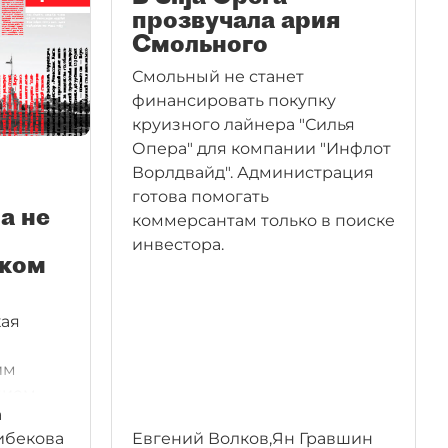
прозвучала ария
Смольного
Смольный не станет
финансировать покупку
круизного лайнера "Силья
Опера" для компании "Инфлот
Ворлдвайд". Администрация
готова помогать
а не
коммерсантам только в поиске
инвестора.
оком
кая
им
нием
а
ись
ибекова
Евгений Волков,Ян Гравшин
ьные