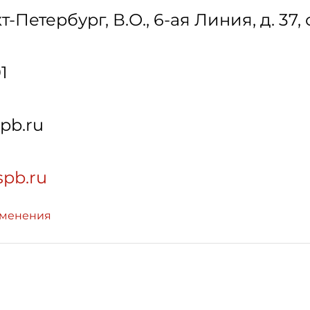
т-Петербург
,
В.О., 6-ая Линия, д. 37, 
1
pb.ru
.spb.ru
зменения