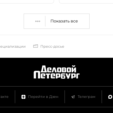
иса и центра деловой
чиновники.
Многие имена и
я компаний,
шихся на страницах
Показать все
зеты в 1990-х годах,
знакомы и сейчас.
не только таким же
ам делового
пециализации
Пресс-досье
га, как мы, но и
 поколению
енов.
акте
Перейти в Дзен
Телеграм