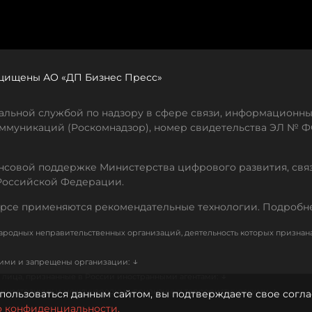
защищены АО «ДП Бизнес Пресс»
льной службой по надзору в сфере связи, информационны
ммуникаций (Роскомнадзор), номер свидетельства ЭЛ № ФС
совой поддержке Министерства цифрового развития, свя
Российской Федерации.
рсе применяются рекомендательные технологии. Подробн
родных неправительственных организаций, деятельность которых признан
↓
кими и запрещены организации:
↓
лица, признанные в России иностранными агентами:
↓
е иностранных и международных, признанных террористическими
пользоваться данным сайтом, вы подтверждаете свое согла
о конфиденциальности.