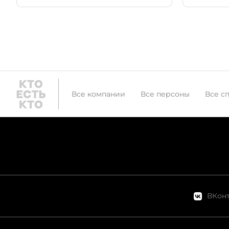
мегапол
жизни. 
названи
отметив
нашей га
хорошо 
Причем 
ветеран
Все компании
Все персоны
Все с
Петербур
новому
бизнесм
ВКонт