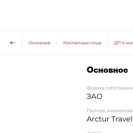
Основное
Контактные лица
ДП о ко
Основное
Форма собственн
ЗАО
Полное наименов
Arctur Travel