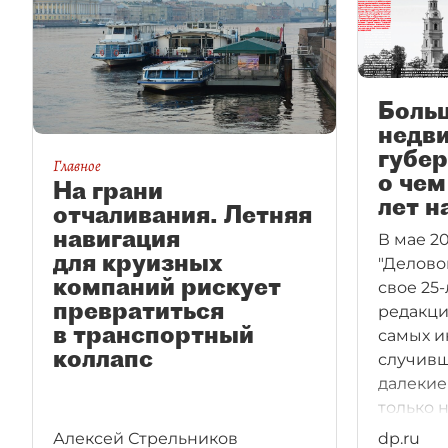
Больш
недв
губер
Главное
о чем
На грани
лет н
отчаливания. Летняя
навигация
В мае 20
для круизных
"Делово
компаний рискует
свое 25
превратиться
редакци
в транспортный
самых и
коллапс
случивш
далекие
только 
черты и
Алексей Стрельников
dp.ru