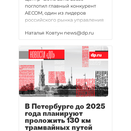
поглотил главный конкурент
AECOM, один из лидеров
российского рынка управления
проектами строительства.
Наталья Ковтун news@dp.ru
Сделка оценивается в $40 млн.
В Петербурге до 2025
года планируют
проложить 130 км
трамвайных путей