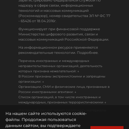
Зарегистрировано Федеральной службой по
надзору в сфере связи, информационных
технологий и массовых коммуникаций
(Роскомнадзор), номер свидетельства ЭЛ № ФС 77
- 65426 от 18.04.2016г.
Функционирует при финансовой поддержке
Министерства цифрового развития, связи и
массовых коммуникаций Российской Федерации.
На информационном ресурсе применяются
рекомендательные технологии. Подробнее.
Перечень иностранных и международных
неправительственных организаций, деятельность
↓
которых признана нежелательной:
В России признаны экстремистскими и запрещены
↓
организации:
Организации, СМИ и физические лица, признанные в
↓
России иностранными агентами:
Список организаций, в том числе иностранных и
↓
международных, признанных террористическими
Настоящий ресурс может содержать материалы
На нашем сайте используются cookie-
18+
файлы. Продолжая пользоваться
данным сайтом, вы подтверждаете
Политика конфиденциальности