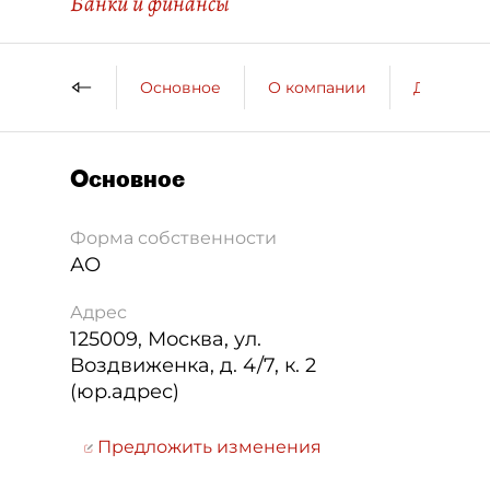
Банки и финансы
Основное
О компании
ДП о ко
Основное
Форма собственности
АО
Адрес
125009
,
Москва
,
ул.
Воздвиженка, д. 4/7, к. 2
(юр.адрес)
Предложить изменения