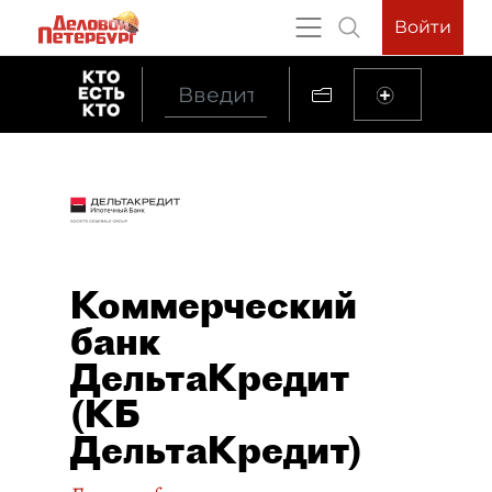
Войти
Коммерческий
банк
ДельтаКредит
(КБ
ДельтаКредит)