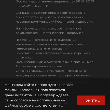
(Роскомнадзор), номер свидетельства ЭЛ № ФС 77
- 65426 от 18.04.2016г.
Функционирует при финансовой поддержке
Министерства цифрового развития, связи и
массовых коммуникаций Российской Федерации.
На информационном ресурсе применяются
рекомендательные технологии. Подробнее.
Перечень иностранных и международных
неправительственных организаций, деятельность
↓
которых признана нежелательной:
В России признаны экстремистскими и запрещены
↓
организации:
Организации, СМИ и физические лица, признанные в
↓
России иностранными агентами:
Список организаций, в том числе иностранных и
↓
международных, признанных террористическими
Настоящий ресурс может содержать материалы
На нашем сайте используются cookie-
18+
файлы. Продолжая пользоваться
данным сайтом, вы подтверждаете
Политика конфиденциальности
Понятно
свое согласие на использование
Правила использования информационных
файлов cookie в соответствии с
материалов