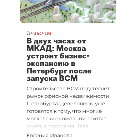
Тема номера
В двух часах от
МКАД: Москва
устроит бизнес-
экспансию в
Петербург после
запуска ВСМ
Строительство ВСМ подстегнёт
рынок офисной недвижимости
Петербурга. Девелоперы уже
готовятся к тому, что многие
московские компании захотят
иметь в городе на Неве
как минимум бэк–офис.
Евгения Иванова