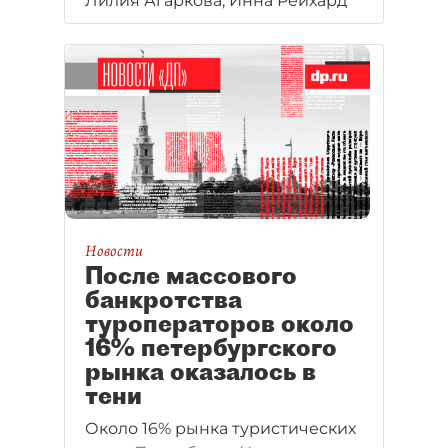
Лилия Агаркова, Инна Рейхард
оказались просто
предвыборные лозунги.
Новости
После массового
банкротства
туроператоров около
16% петербургского
рынка оказалось в
тени
Около 16% рынка туристических