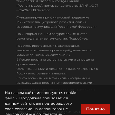
технологий и массовых коммуникаций
(Роскомнадзор), номер свидетельства ЭЛ № ФС 77
- 65426 от 18.04.2016г.
Функционирует при финансовой поддержке
Министерства цифрового развития, связи и
массовых коммуникаций Российской Федерации.
На информационном ресурсе применяются
рекомендательные технологии. Подробнее.
Перечень иностранных и международных
неправительственных организаций, деятельность
↓
которых признана нежелательной:
В России признаны экстремистскими и запрещены
↓
организации:
Организации, СМИ и физические лица, признанные в
↓
России иностранными агентами:
Список организаций, в том числе иностранных и
↓
международных, признанных террористическими
Настоящий ресурс может содержать материалы
На нашем сайте используются cookie-
18+
файлы. Продолжая пользоваться
данным сайтом, вы подтверждаете
Политика конфиденциальности
Понятно
свое согласие на использование
Правила использования информационных
файлов cookie в соответствии с