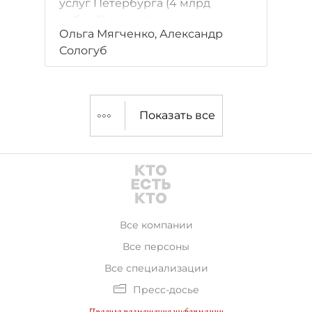
услуг Петербурга (4 млрд
рублей) оказалось в руках
Ольга Мягченко, Александр
нелегальных маклеров —
Сологуб
бывших сотрудников турфирм,
прекративших деятельность в
2014–2015 годах.
Показать все
Все компании
Все персоны
Все специализации
Пресс-досье
Правила размещения информации