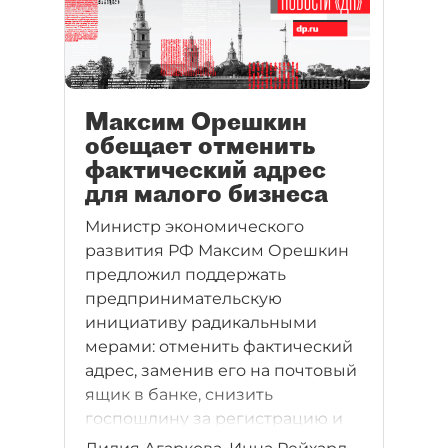
Максим Орешкин
обещает отменить
фактический адрес
для малого бизнеса
Министр экономического
развития РФ Максим Орешкин
предложил поддержать
предпринимательскую
инициативу радикальными
мерами: отменить фактический
адрес, заменив его на почтовый
ящик в банке, снизить
госпошлину за регистрацию и
так далее. Хорошо бы это не