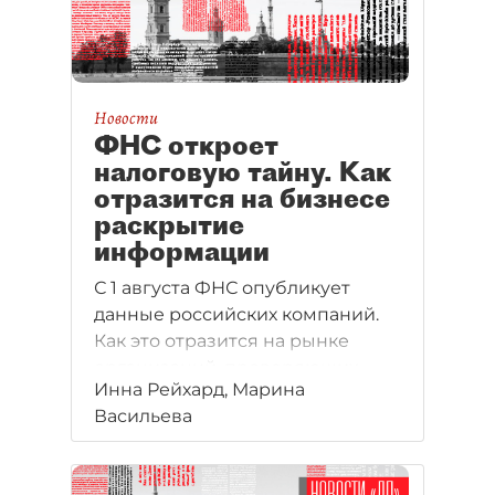
Новости
ФНС откроет
налоговую тайну. Как
отразится на бизнесе
раскрытие
информации
С 1 августа ФНС опубликует
данные российских компаний.
Как это отразится на рынке
организаций, проверяющих
Инна Рейхард, Марина
контрагентов, исследовал "ДП".
Васильева