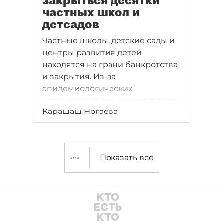
закрыться десятки
частных школ и
детсадов
Частные школы, детские сады и
центры развития детей
находятся на грани банкротства
и закрытия. Из-за
эпидемиологических
ограничений они не могут вести
Карашаш Ногаева
свою деятельность, при этом и
на государственные субсидии и
поддержку им надеяться не
приходится: многие не смогли
Показать все
получить помощь из-за
несоответствия по ОКВЭД
отраслям, которые официально
пострадали из-за коронавируса.
Владельцы бизнеса пишут
губернатору Александру