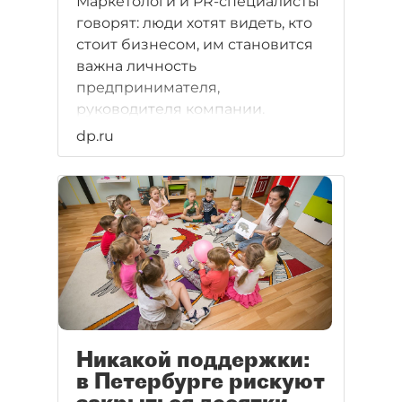
Маркетологи и PR-специалисты
говорят: люди хотят видеть, кто
стоит бизнесом, им становится
важна личность
предпринимателя,
руководителя компании.
"Деловой Петербург" задолго до
dp.ru
этой волны пристального
интереса к персоналиям начал
награждать лучших в своих
сегментах экономики. В 2025
году церемония "Топ 100"
прошла в 22-й раз.
Никакой поддержки:
в Петербурге рискуют