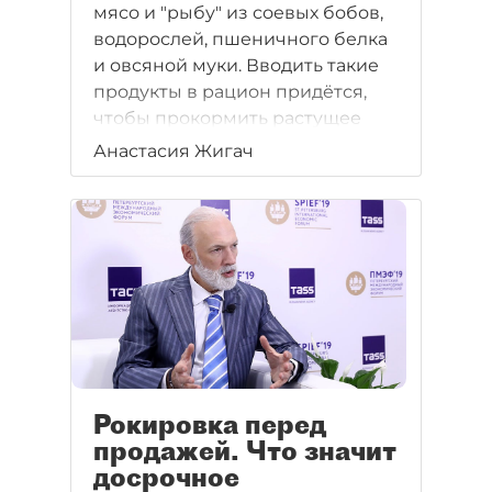
мясо и "рыбу" из соевых бобов,
водорослей, пшеничного белка
и овсяной муки. Вводить такие
продукты в рацион придётся,
чтобы прокормить растущее
население земли.
Анастасия Жигач
Рокировка перед
продажей. Что значит
досрочное