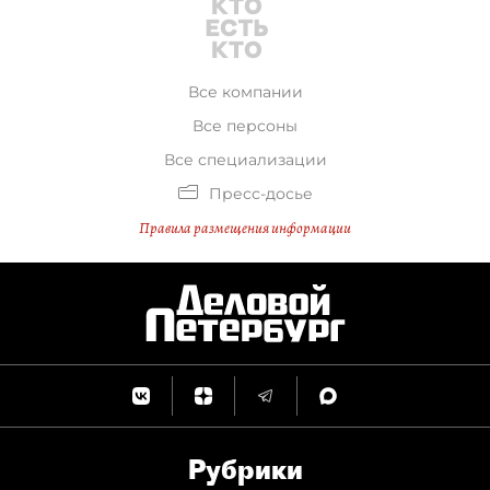
Все компании
Все персоны
Все специализации
Пресс-досье
Правила размещения информации
Рубрики