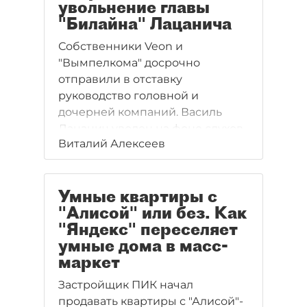
увольнение главы
"Билайна" Лацанича
Собственники Veon и
"Вымпелкома" досрочно
отправили в отставку
руководство головной и
дочерней компаний. Василь
Лацанич уволен на фоне слухов
Виталий Алексеев
о срыве крупной сделки,
падения в потребительском
сегменте и продажи самого
Умные квартиры с
оператора. Участники рынка
"Алисой" или без. Как
уверены, что очередная
"Яндекс" переселяет
дежурная смена гендиректора
умные дома в масс-
ничего не изменит для
маркет
проблемной компании.
Застройщик ПИК начал
продавать квартиры с "Алисой"-