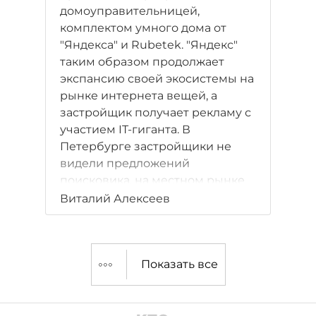
домоуправительницей,
комплектом умного дома от
"Яндекса" и Rubetek. "Яндекс"
таким образом продолжает
экспансию своей экосистемы на
рынке интернета вещей, а
застройщик получает рекламу с
участием IT-гиганта. В
Петербурге застройщики не
видели предложений
поисковика, на местном рынке
умные дома пока остаются
Виталий Алексеев
синонимом комфорткласса.
Показать все