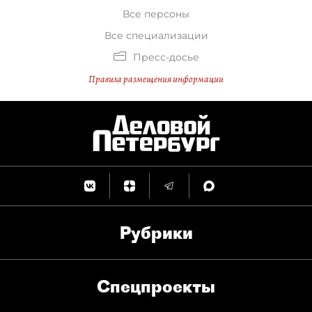
Все персоны
Все специализации
Пресс-досье
Правила размещения информации
Рубрики
Спец­проекты