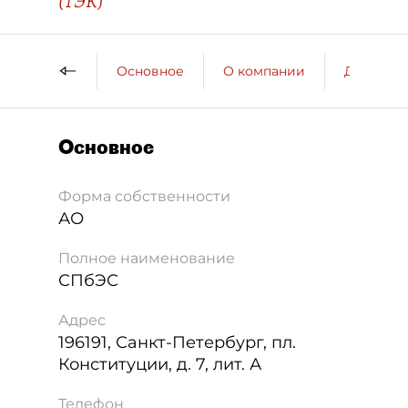
(ТЭК)
Основное
О компании
ДП о ко
Основное
Форма собственности
АО
Полное наименование
СПбЭС
Адрес
196191
,
Санкт-Петербург
,
пл.
Конституции, д. 7, лит. А
Телефон