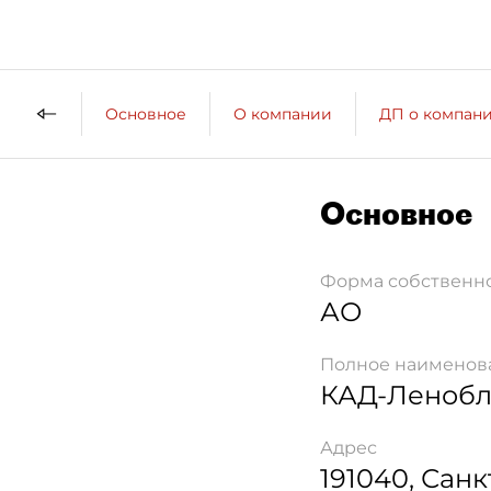
Основное
О компании
ДП о компан
Основное
Форма собственн
АО
Полное наименов
КАД-Ленобл
Адрес
191040
,
Санк