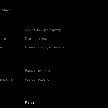
Макс
Судебный репортер
рация
Проект года
ия
Новости подписчиков
Вмедицине.рф
имости
WelcomeZone
E-mail