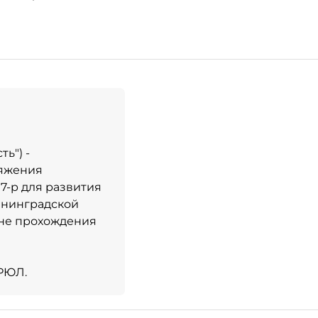
ь") -
ряжения
7-р для развития
енинградской
оне прохождения
ГРЮЛ.