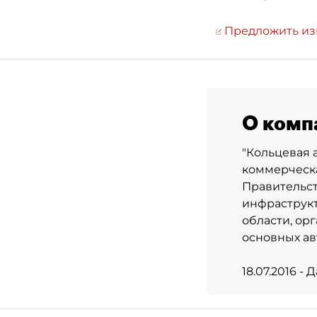
Предложить и
О комп
"Кольцевая 
коммерческа
Правительст
инфраструкт
области, ор
основных ав
18.07.2016 