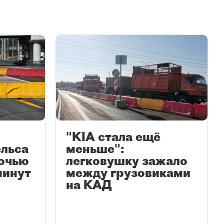
"KIA стала ещё
ельса
меньше":
очью
легковушку зажало
минут
между грузовиками
на КАД