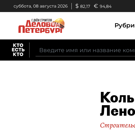
$
€
суббота, 08 августа 2026
82,17
94,84
Рубр
Коль
Лено
Строительс