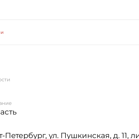
ии
ости
ание
асть
т-Петербург
,
ул. Пушкинская, д. 11, ли