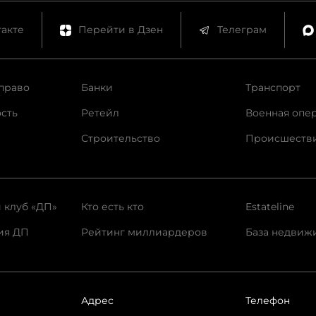
акте
Перейти в Дзен
Телеграм
право
Банки
Транспорт
сть
Ретейл
Военная опе
Строительство
Происшеств
 клуб «ДП»
Кто есть кто
Estateline
ия ДП
Рейтинг миллиардеров
База недвиж
Адрес
Телефон