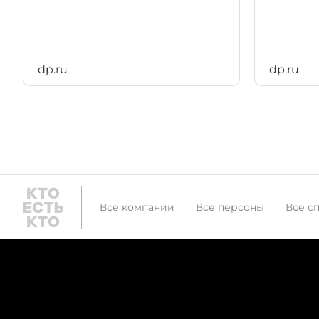
dp.ru
dp.ru
Все компании
Все персоны
Все с