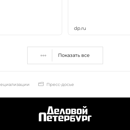
dp.ru
Показать все
пециализации
Пресс-досье