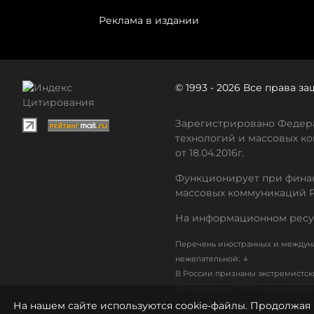
Реклама в издании
© 1993 - 2026 Все права 
Зарегистрировано Федера
технологий и массовых ко
от 18.04.2016г.
Функционирует при финан
массовых коммуникаций 
На информационном ресу
Перечень иностранных и междуна
↓
нежелательной:
В России признаны экстремистс
Организации, СМИ и физические 
Список организаций, в том числ
На нашем сайте используются cookie-файлы. Продолжая 