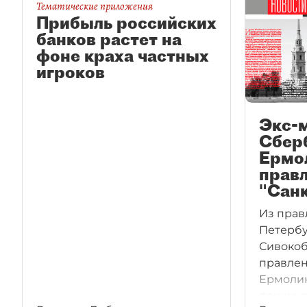
Тематические приложения
Прибыль российских
банков растет на
фоне краха частных
игроков
Экс-
Сбер
Ермо
правл
"Сан
Из прав
Петербу
Сивокоб
правлен
Ермолин
покинул