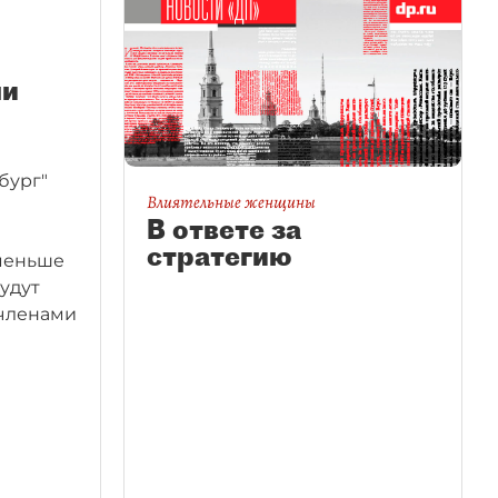
ли
бург"
Влиятельные женщины
В ответе за
стратегию
 меньше
будут
членами