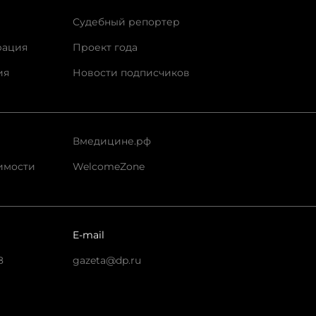
Судебный репортер
рация
Проект года
ия
Новости подписчиков
Вмедицине.рф
имости
WelcomeZone
E-mail
8
gazeta@dp.ru