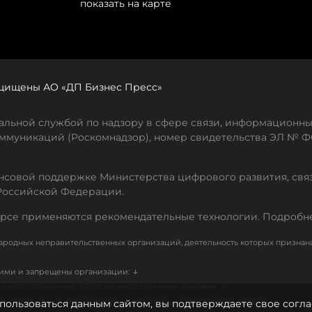
показать на карте
защищены АО «ДП Бизнес Пресс»
льной службой по надзору в сфере связи, информационны
ммуникаций (Роскомнадзор), номер свидетельства ЭЛ № ФС
совой поддержке Министерства цифрового развития, свя
Российской Федерации.
рсе применяются рекомендательные технологии. Подробн
родных неправительственных организаций, деятельность которых признан
↓
кими и запрещены организации:
↓
лица, признанные в России иностранными агентами:
↓
е иностранных и международных, признанных террористическими
пользоваться данным сайтом, вы подтверждаете свое согла