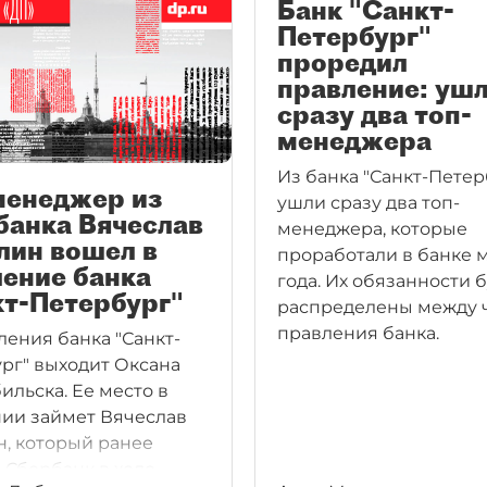
Банк "Санкт-
Петербург"
проредил
правление: уш
сразу два топ-
менеджера
Из банка "Санкт-Петер
менеджер из
ушли сразу два топ-
банка Вячеслав
менеджера, которые
лин вошел в
проработали в банке
ение банка
года. Их обязанности 
кт-Петербург"
распределены между 
правления банка.
ления банка "Санкт-
рг" выходит Оксана
ильска. Ее место в
ии займет Вячеслав
, который ранее
 Сбербанк в ходе