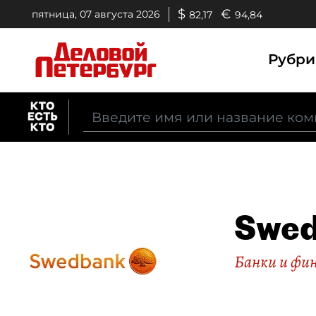
$
€
пятница, 07 августа 2026
82,17
94,84
Рубр
Swe
Банки и фи