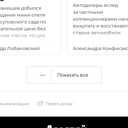
Автодилеры вслед
Мамишев добился
за частными
здания мини-отеля
коллекционерами нач
суповского сада по
выкупать и восстанав
ательной цене без
старые автомобили.
ния торгов. Но для
му пришлось судиться
др Лобановский
Александра Конфисах
года.
Показать все
пециализации
Пресс-досье