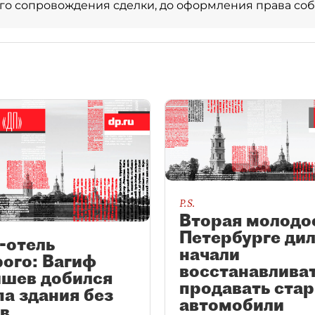
о сопровождения сделки, до оформления права соб
P.S.
Вторая молодос
Петербурге ди
-отель
начали
ого: Вагиф
восстанавливат
шев добился
продавать ста
а здания без
автомобили
в