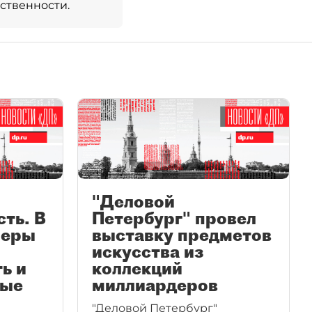
ственности.
"Деловой
ть. В
Петербург" провел
леры
выставку предметов
искусства из
ь и
коллекций
рые
миллиардеров
"Деловой Петербург"