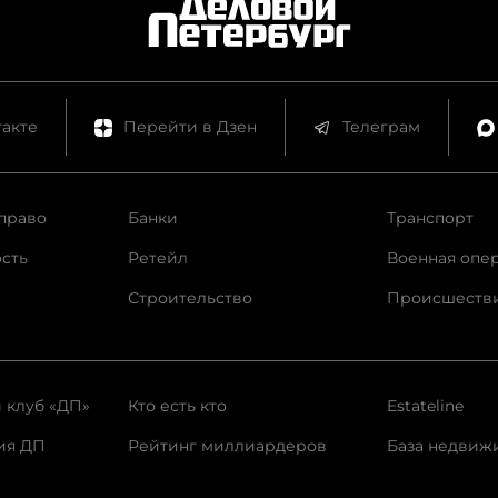
акте
Перейти в Дзен
Телеграм
право
Банки
Транспорт
сть
Ретейл
Военная опе
Строительство
Происшеств
 клуб «ДП»
Кто есть кто
Estateline
ия ДП
Рейтинг миллиардеров
База недвиж