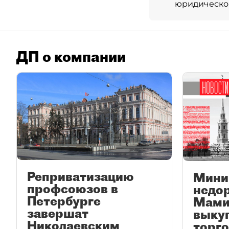
юридическог
ДП о компании
Реприватизацию
Мини
профсоюзов в
недор
Петербурге
Мами
завершат
выкуп
Николаевским
торго