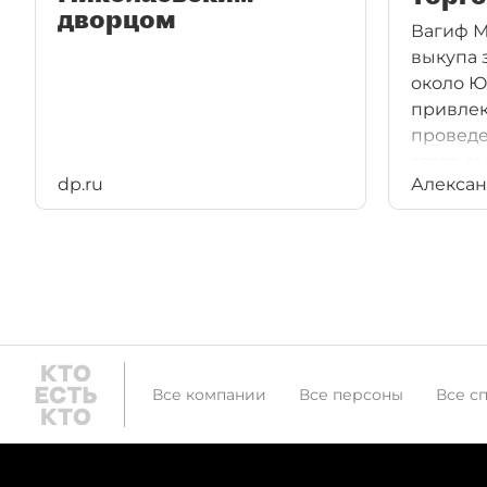
дворцом
Вагиф 
выкупа 
около Ю
привлек
проведе
этого е
dp.ru
Алексан
полтора 
Все компании
Все персоны
Все с