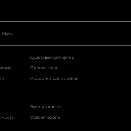
Макс
Судебный репортер
рация
Проект года
ия
Новости подписчиков
Вмедицине.рф
имости
WelcomeZone