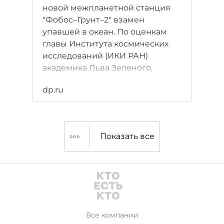
новой межпланетной станция
"Фобос–Грунт–2" взамен
упавшей в океан. По оценкам
главы Института космических
исследований (ИКИ РАН)
академика Льва Зеленого,
новый проект обойдется стране
dp.ru
в 3 млрд рублей.
Показать все
Все компании