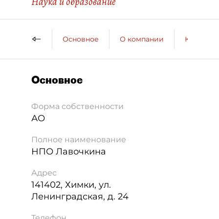
Наука и образование
Основное
О компании
Контактн
Основное
Форма собственности
АО
Полное наименование
НПО Лавочкина
Адрес
141402
,
Химки
,
ул.
Ленинградская, д. 24
Телефон