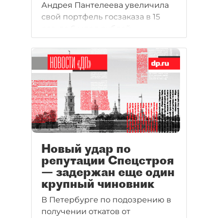
Андрея Пантелеева увеличила
свой портфель госзаказа в 15
раз, до 6 млрд рублей.
Бизнесмену, похоже, помогла
классическая теория шести
рукопожатий: на крупного
заказчика он вышел через
цепочку лоббистов.
Новый удар по
репутации Спецстроя
— задержан еще один
крупный чиновник
В Петербурге по подозрению в
получении откатов от