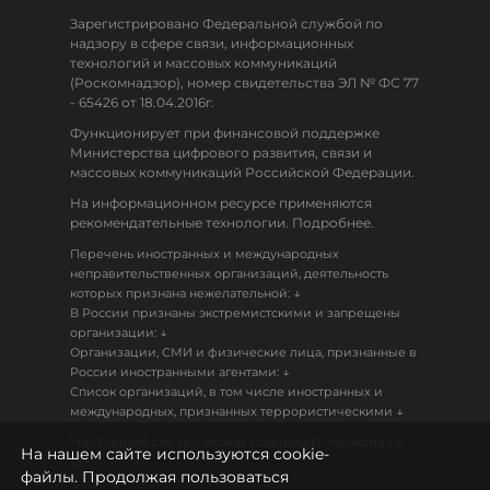
Зарегистрировано Федеральной службой по
надзору в сфере связи, информационных
технологий и массовых коммуникаций
(Роскомнадзор), номер свидетельства ЭЛ № ФС 77
- 65426 от 18.04.2016г.
Функционирует при финансовой поддержке
Министерства цифрового развития, связи и
массовых коммуникаций Российской Федерации.
На информационном ресурсе применяются
рекомендательные технологии. Подробнее.
Перечень иностранных и международных
неправительственных организаций, деятельность
↓
которых признана нежелательной:
В России признаны экстремистскими и запрещены
↓
организации:
Организации, СМИ и физические лица, признанные в
↓
России иностранными агентами:
Список организаций, в том числе иностранных и
↓
международных, признанных террористическими
Настоящий ресурс может содержать материалы
На нашем сайте используются cookie-
18+
файлы. Продолжая пользоваться