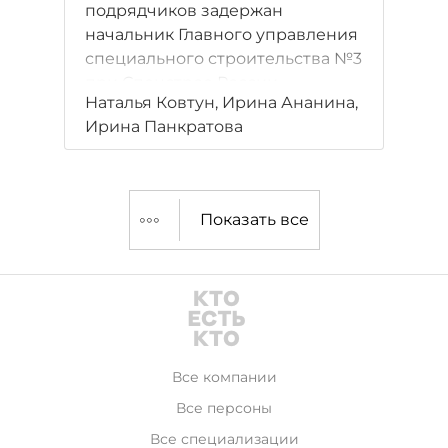
подрядчиков задержан
начальник Главного управления
специального строительства №3
при Спецстрое России
Наталья Ковтун, Ирина Ананина,
Александр Шашкин. Это шестое
Ирина Панкратова
задержание крупного военного
чиновника по делу о взятках за
последние полгода. Участники
рынка считают, что
Показать все
разбирательство
спровоцировали доведенные до
отчаяния субподрядчики.
Все компании
Все персоны
Все специализации