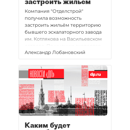
застроить жильём
Компания "Отделстрой"
получила возможность
застроить жильём территорию
бывшего эскалаторного завода
им. Котлякова на Васильевском
острове. По мнению экспертов,
Александр Лобановский
там может быть реализован
проект бизнес-класса. Объём
инвестиций оценивается в 4
млрд рублей.
Каким будет