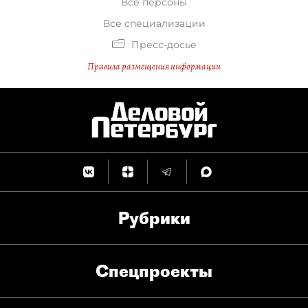
Все персоны
Все специализации
Пресс-досье
Правила размещения информации
Рубрики
Спец­проекты