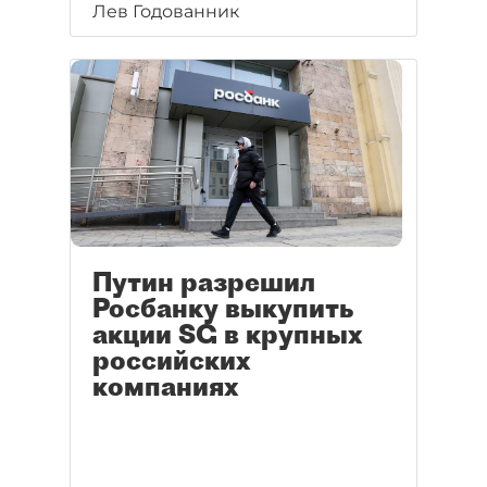
Лев Годованник
уведомлений о нераскрытии
информации в Государственный
информационный ресурс
бухгалтерской отчётности.
Путин разрешил
Росбанку выкупить
акции SG в крупных
российских
компаниях