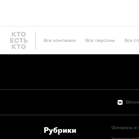
годы.
и азиат
аренды 
антирек
Все компании
Все персоны
Все с
ВКонт
Финансы и 
Рубрики
Недвижимо