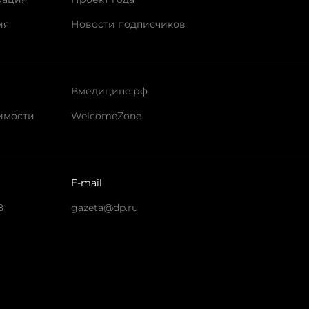
ия
Новости подписчиков
Вмедицине.рф
имости
WelcomeZone
E-mail
8
gazeta@dp.ru