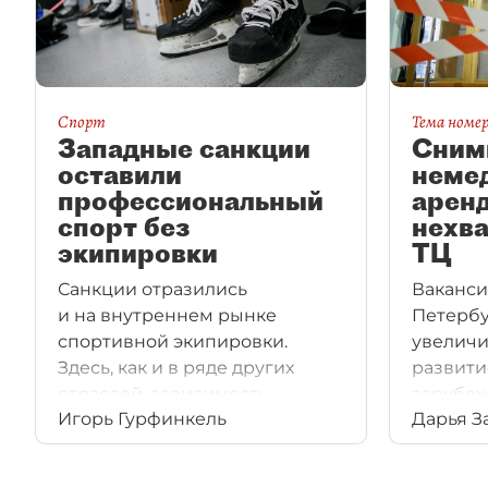
Спорт
Тема номе
Западные санкции
Сним
оставили
неме
профессиональный
арен
спорт без
нехва
экипировки
ТЦ
Санкции отразились
Ваканси
и на внутреннем рынке
Петербу
спортивной экипировки.
увеличи
Здесь, как и в ряде других
развити
отраслей, зависимость
зарубеж
Игорь Гурфинкель
Дарья З
от западных товаров близка
о работ
к критической,
рынке. 
а на замещение импорта уйдут
заменит