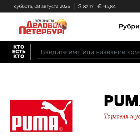
$
€
суббота, 08 августа 2026
82,17
94,84
Рубр
PUM
Торговля и у