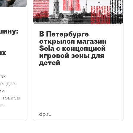
шину:
В Петербурге
открылся магазин
Sela с концепцией
их
игровой зоны для
детей
ках
ендов,
ии.
— товары
вь.
dp.ru