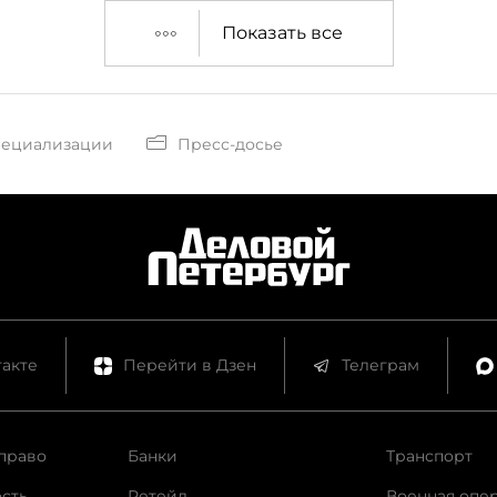
ские бренды, рынок
Показать все
может повторить
орд 2008 года.
пециализации
Пресс-досье
акте
Перейти в Дзен
Телеграм
право
Банки
Транспорт
сть
Ретейл
Военная опе