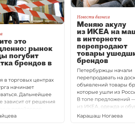
Новости бизнеса
Меняю акулу
из ИКЕА на ма
ра
в интернете
ите это
перепродают
дленно: рынок
товары ушедш
ды погубит
брендов
тка брендов в
Петербуржцы начали
перепродавать на дос
я в торговых центрах
объявлений товары бр
рга начинает
которые ушли из Росс
ваться. Дальнейшее
В топе предложений 
е зависит от решения
из ИКЕА, одежда и обу
ных ретейлеров
айцева
Карашаш Ногаева
е на российском
Если их не смогут
ь российские