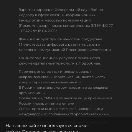
Зарегистрировано Федеральной службой по
надзору в сфере связи, информационных
технологий и массовых коммуникаций
(Роскомнадзор), номер свидетельства ЭЛ № ФС 77
- 65426 от 18.04.2016г.
Функционирует при финансовой поддержке
Министерства цифрового развития, связи и
массовых коммуникаций Российской Федерации.
На информационном ресурсе применяются
рекомендательные технологии. Подробнее.
Перечень иностранных и международных
неправительственных организаций, деятельность
↓
которых признана нежелательной:
В России признаны экстремистскими и запрещены
↓
организации:
Организации, СМИ и физические лица, признанные в
↓
России иностранными агентами:
Список организаций, в том числе иностранных и
↓
международных, признанных террористическими
Настоящий ресурс может содержать материалы
На нашем сайте используются cookie-
18+
файлы. Продолжая пользоваться