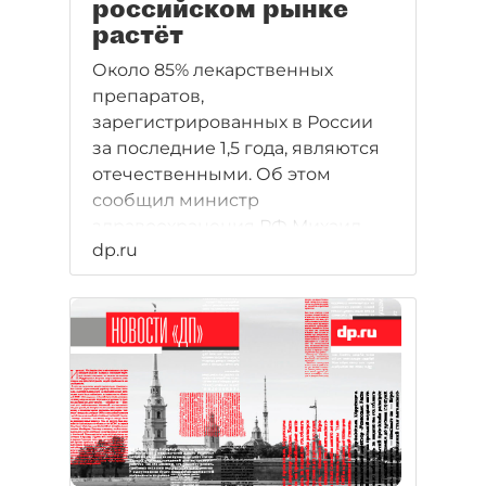
российском рынке
растёт
Около 85% лекарственных
препаратов,
зарегистрированных в России
за последние 1,5 года, являются
отечественными. Об этом
сообщил министр
здравоохранения РФ Михаил
dp.ru
Мурашко на стратегической
сессии в рамках Петербургского
международного
экономического форума
(ПМЭФ). А заместитель
министра здравоохранения
Татьяна Семёнова уточнила, что
в разработке находится ещё 57
инновационных лекарств.