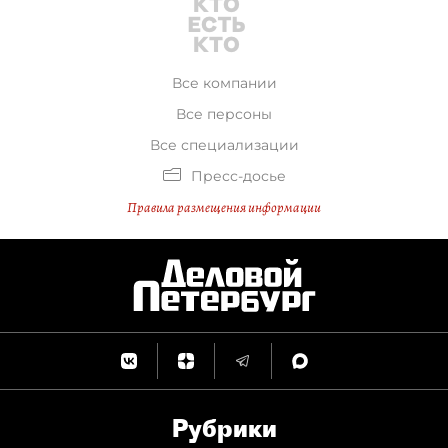
Все компании
Все персоны
Все специализации
Пресс-досье
Правила размещения информации
Рубрики