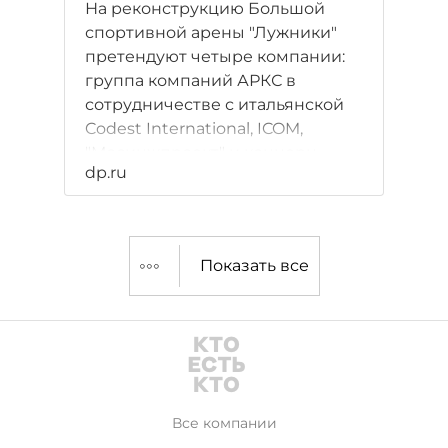
На реконструкцию Большой
спортивной арены "Лужники"
претендуют четыре компании:
группа компаний АРКС в
сотрудничестве с итальянской
Codest International, ICOM,
"Мосинжпроект" и концерн
dp.ru
"Монарх".
Показать все
Все компании