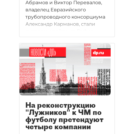
Абрамов и Виктор Перевалов,
владелец Евразийского
трубопроводного консорциума
Александр Карманов, стали
лидерами рейтинга Forbes
"Короли госзаказа". Рейтинг
составлялся по объему
заработков на подрядах для
госкомпаний.
На реконструкцию
"Лужников" к ЧМ по
футболу претендуют
четыре компании