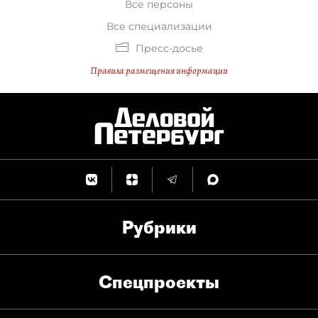
Все персоны
Все специализации
Пресс-досье
Правила размещения информации
Рубрики
Спец­проекты