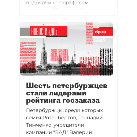
подрядчик с портфелем
госзаказа 80 млрд рублей
возвращается на петербургский
рынок. Это связывают с
позицией городских властей.
Шесть петербуржцев
стали лидерами
рейтинга госзаказа
Петербуржцы, среди которых
семья Ротенбергов, Геннадий
Тимченко, учредители
компании "ВАД" Валерий