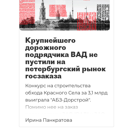
Крупнейшего
дорожного
подрядчика ВАД не
пустили на
петербургский рынок
госзаказа
Конкурс на строительства
обхода Красного Села за 3,1 млрд
выиграла "АБЗ-Дорстрой".
Помимо нее на заказ
претендовали ЗАО "ВАД" и ЗАО
Ирина Панкратова
"Буер". Начальная цена
составляла 3 млрд 245 млн.