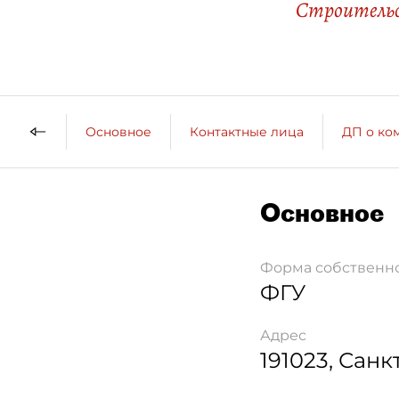
Строительс
Основное
Контактные лица
ДП о ко
Основное
Форма собственн
ФГУ
Адрес
191023
,
Санк