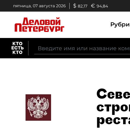
$
€
пятница, 07 августа 2026
82,17
94,84
Рубр
Севе
стро
рест