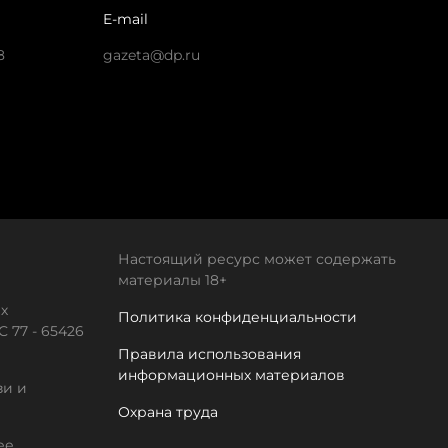
E-mail
8
gazeta@dp.ru
Настоящий ресурс может содержать
материалы 18+
х
Политика конфиденциальности
 77 - 65426
Правила использования
информационных материалов
зи и
Охрана труда
ее.