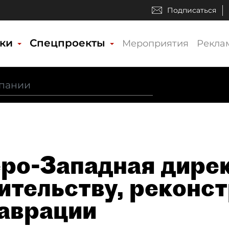
Подписаться
ики
Спецпроекты
Мероприятия
Рекла
ро-Западная дирек
ительству, реконст
аврации