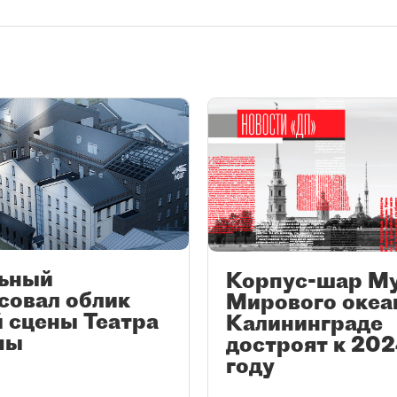
ьный
Корпус-шар М
совал облик
Мирового океа
 сцены Театра
Калининграде
пы
достроят к 20
году