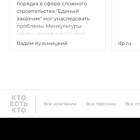
порядка в сфере сложного
строительства "Единый
заказчик" мог унаследовать
проблемы Минкультуры:
срывы сроков и рост смет.
Эксперты спорят
Вадим Кузьмицкий
dp.ru
об эффективности работы
структуры в Петербурге.
Все компании
Все персоны
Все с