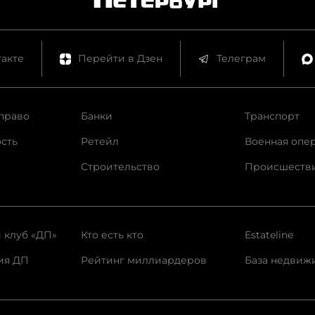
акте
Перейти в Дзен
Телеграм
право
Банки
Транспорт
сть
Ретейл
Военная опе
Строительство
Происшеств
 клуб «ДП»
Кто есть кто
Estateline
ия ДП
Рейтинг миллиардеров
База недвиж