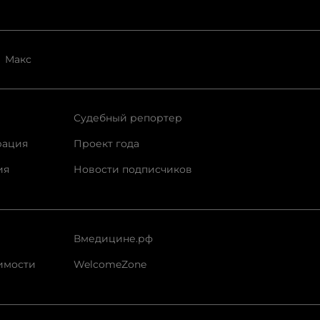
Макс
Судебный репортер
рация
Проект года
ия
Новости подписчиков
Вмедицине.рф
имости
WelcomeZone