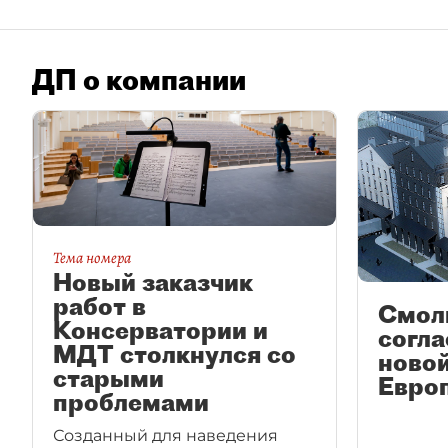
ДП о компании
Тема номера
Новый заказчик
работ в
Смол
Консерватории и
согла
МДТ столкнулся со
новой
старыми
Евро
проблемами
Созданный для наведения