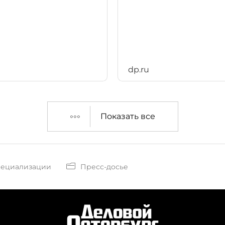
dp.ru
Показать все
пециализации
Пресс-досье