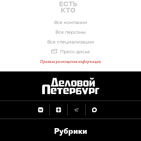
Все компании
Все персоны
Все специализации
Пресс-досье
Правила размещения информации
Рубрики