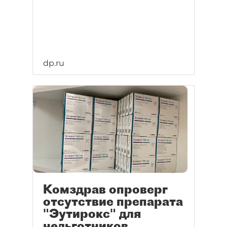
dp.ru
Комздрав опроверг
отсутствие препарата
"Эутирокс" для
нельготников