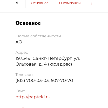
Основное
О компании
ДП о ко
Основное
Форма собственности
АО
Адрес
197349
,
Санкт-Петербург
,
ул.
Ольховая, д. 4 (юр.адрес)
Телефон
(812) 700-03-03, 507-70-70
Сайт
http://papteki.ru