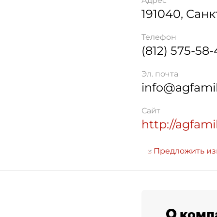
Адрес
191040
,
Санк
Телефон
(812) 575-58-
Эл. почта
info@agfamil
Сайт
http://agfami
Предложить и
О комп