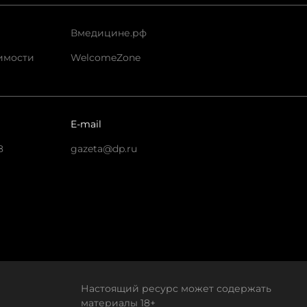
Вмедицине.рф
имости
WelcomeZone
E-mail
8
gazeta@dp.ru
Настоящий ресурс может содержать
материалы 18+