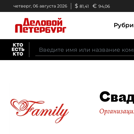
$
€
четверг, 06 августа 2026
81,41
94,06
Рубр
Свад
Организаци