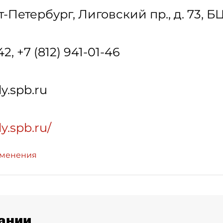
т-Петербург
,
Лиговский пр., д. 73, Б
42, +7 (812) 941-01-46
y.spb.ru
ly.spb.ru/
зменения
ании