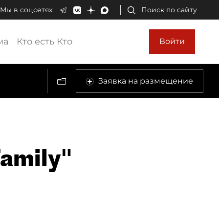
Мы в соцсетях:
Поиск по сайту
ма
Кто есть Кто
Войти
Заявка на размещение
amily"