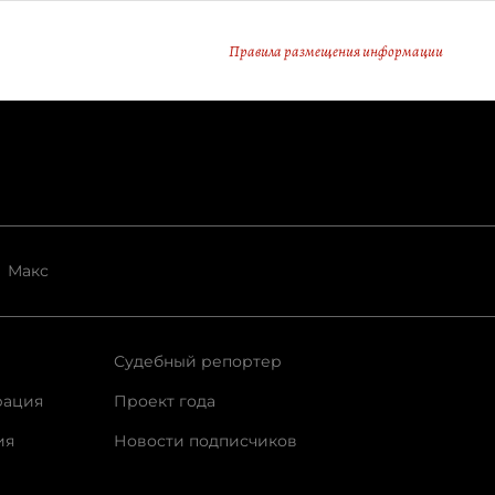
Правила размещения информации
Макс
Судебный репортер
рация
Проект года
ия
Новости подписчиков