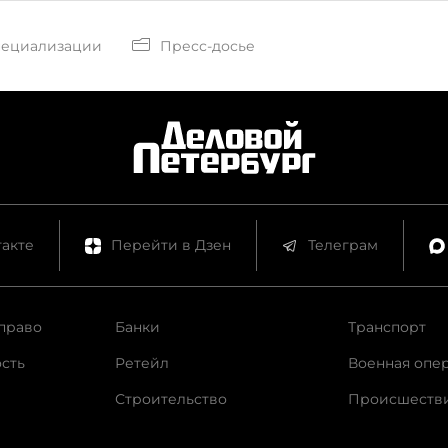
пециализации
Пресс-досье
акте
Перейти в Дзен
Телеграм
право
Банки
Транспорт
сть
Ретейл
Военная опе
Строительство
Происшеств