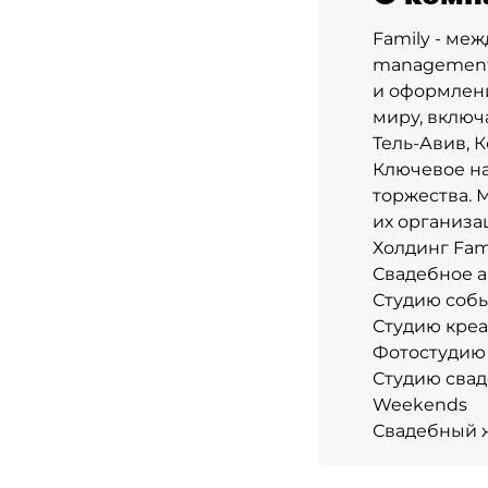
Family - ме
management
и оформлени
миру, включ
Тель-Авив, К
Ключевое на
торжества. 
их организа
Холдинг Fami
Свадебное а
Студию собы
Студию креа
Фотостудию
Студию свад
Weekends
Свадебный 