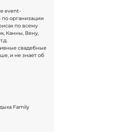
е event-
 по организации
фисах по всему
, Канны, Вену,
.д.
зивные свадебные
ше, и не знает об
дыха Family