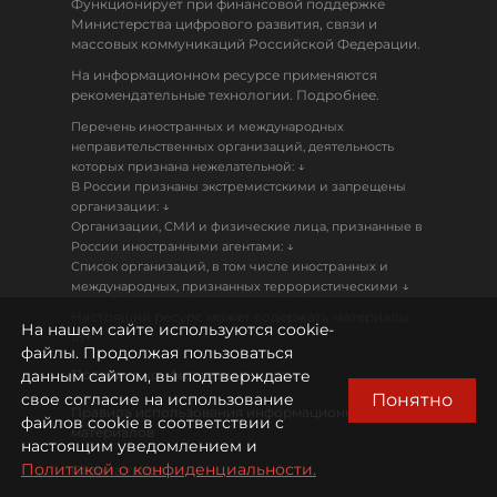
Функционирует при финансовой поддержке
Министерства цифрового развития, связи и
массовых коммуникаций Российской Федерации.
На информационном ресурсе применяются
рекомендательные технологии. Подробнее.
Перечень иностранных и международных
неправительственных организаций, деятельность
↓
которых признана нежелательной:
В России признаны экстремистскими и запрещены
↓
организации:
Организации, СМИ и физические лица, признанные в
↓
России иностранными агентами:
Список организаций, в том числе иностранных и
↓
международных, признанных террористическими
Настоящий ресурс может содержать материалы
На нашем сайте используются cookie-
18+
файлы. Продолжая пользоваться
данным сайтом, вы подтверждаете
Политика конфиденциальности
Понятно
свое согласие на использование
Правила использования информационных
файлов cookie в соответствии с
материалов
настоящим уведомлением и
Политикой о конфиденциальности.
Охрана труда