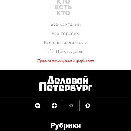
Все компании
Все персоны
Все специализации
Пресс-досье
Правила размещения информации
Рубрики