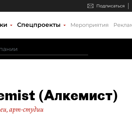
Подписаться
ики
Спецпроекты
Мероприятия
Рекла
emist (Алкемист)
реи, арт-студии