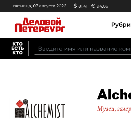
$
€
пятница, 07 августа 2026
81,41
94,06
Рубр
Alch
Музеи, гале