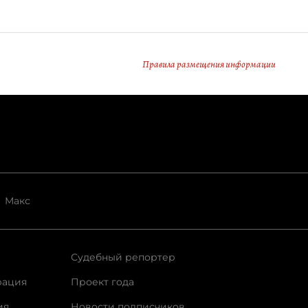
Правила размещения информации
Макс
Судебный репортер
рация
Проект года
ия
Новости подписчиков