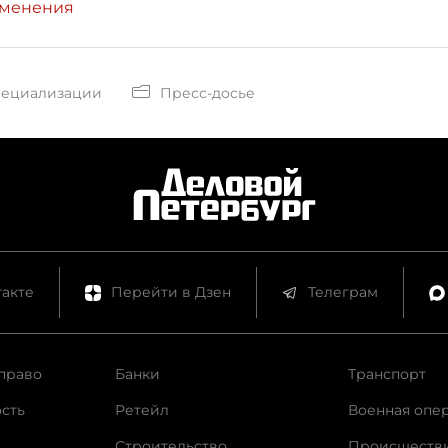
зменения
пециализации
Пресс-досье
акте
Перейти в Дзен
Телеграм
право
Банки
Транспорт
сть
Ретейл
Военная опе
Строительство
Происшеств