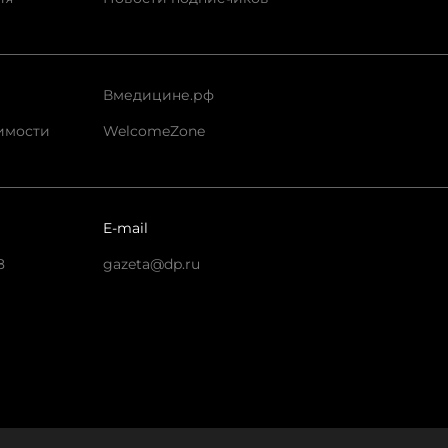
Вмедицине.рф
имости
WelcomeZone
E-mail
8
gazeta@dp.ru