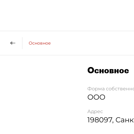
Основное
Основное
Форма собственн
ООО
Адрес
198097
,
Санк