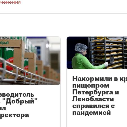
зменения
Накормили в к
пищепром
Петербурга и
зводитель
Ленобласти
в "Добрый"
справился с
ил
пандемией
иректора