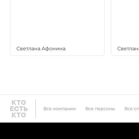
Светлана Афонина
Светлан
Все компании
Все персоны
Все с