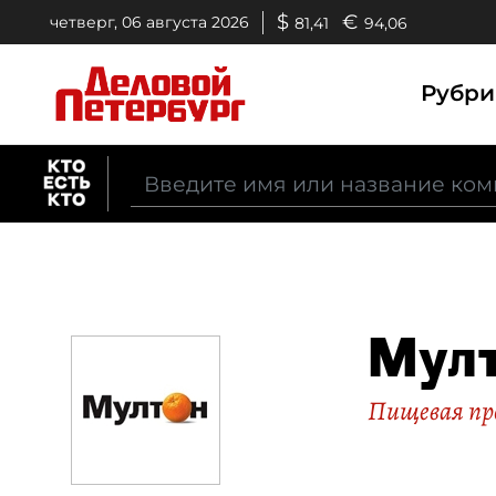
$
€
четверг, 06 августа 2026
81,41
94,06
Рубр
Мул
Пищевая п