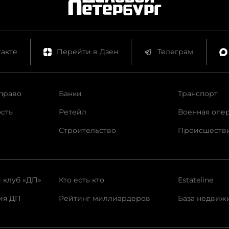
акте
Перейти в Дзен
Телеграм
право
Банки
Транспорт
сть
Ретейл
Военная опе
Строительство
Происшеств
 клуб «ДП»
Кто есть кто
Estateline
ия ДП
Рейтинг миллиардеров
База недвиж