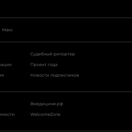
Макс
Судебный репортер
рация
Проект года
ия
Новости подписчиков
Вмедицине.рф
имости
WelcomeZone