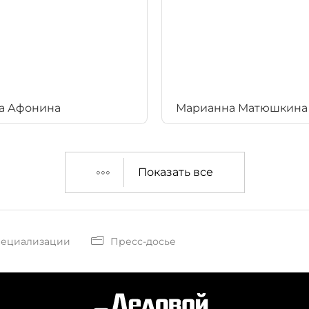
а Афонина
Марианна Матюшкина
Показать все
пециализации
Пресс-досье