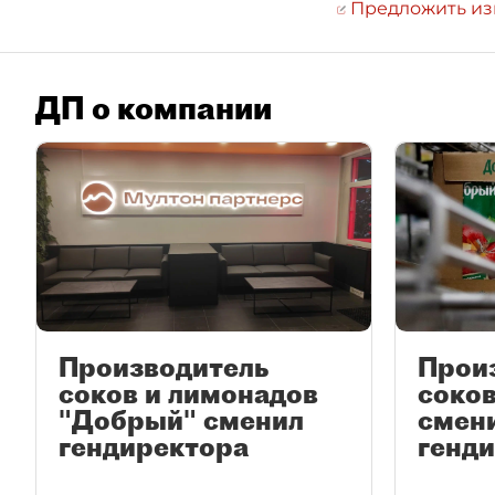
Предложить и
ДП о компании
Производитель
Прои
соков и лимонадов
соко
"Добрый" сменил
смен
гендиректора
генд