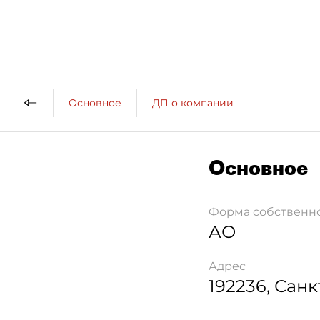
Основное
ДП о компании
Основное
Форма собственн
АО
Адрес
192236
,
Санк