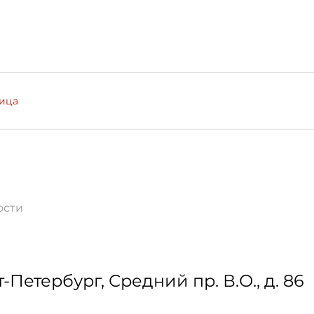
лица
ости
т-Петербург
,
Средний пр. В.О., д. 86