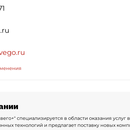
71
.ru
vego.ru
зменения
ании
вего+" специализируется в области оказания услуг 
ных технологий и предлагает поставку новых комп