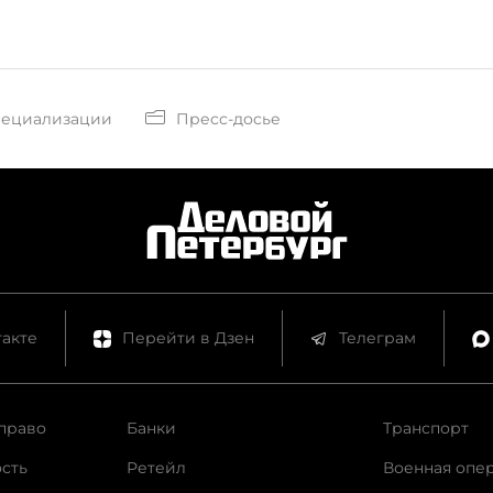
пециализации
Пресс-досье
акте
Перейти в Дзен
Телеграм
право
Банки
Транспорт
сть
Ретейл
Военная опе