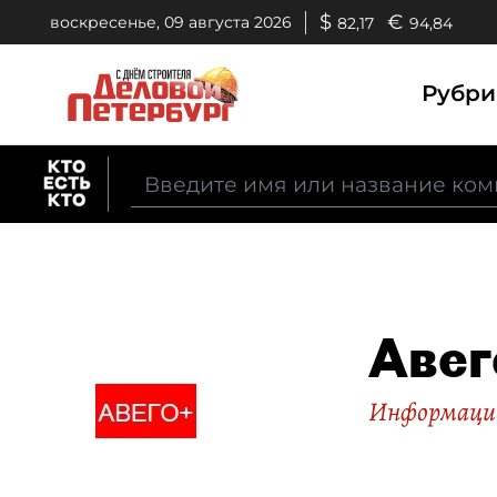
$
€
воскресенье, 09 августа 2026
82,17
94,84
Рубр
Авег
Информацио