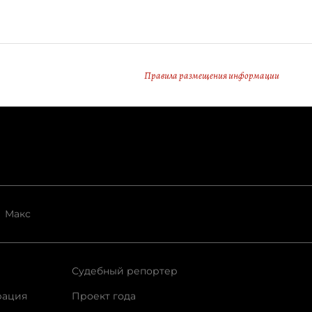
Правила размещения информации
Макс
Судебный репортер
рация
Проект года