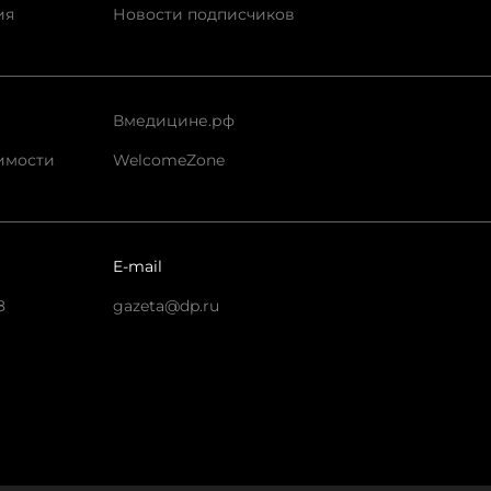
ия
Новости подписчиков
Вмедицине.рф
имости
WelcomeZone
E-mail
8
gazeta@dp.ru