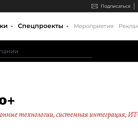
Подписаться
ики
Спецпроекты
Мероприятия
Рекла
о+
нные технологии, системная интеграция, ИТ