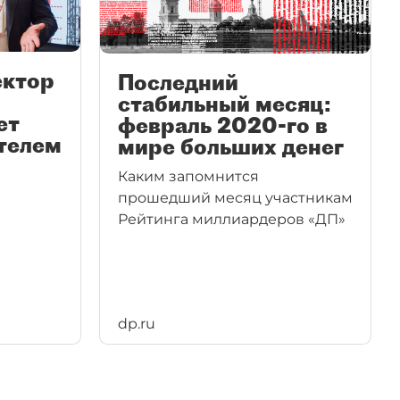
ектор
Последний
стабильный месяц:
ет
февраль 2020-го в
телем
мире больших денег
Каким запомнится
прошедший месяц участникам
Рейтинга миллиардеров «ДП»
dp.ru