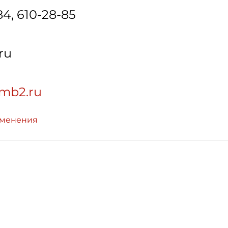
84, 610-28-85
ru
amb2.ru
зменения