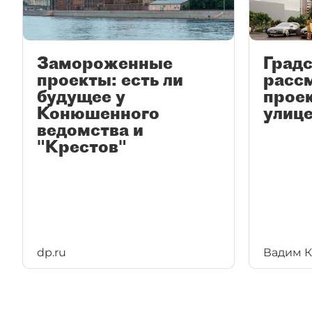
Замороженные
Град
проекты: есть ли
расс
будущее у
проек
Конюшенного
улице
ведомства и
"Крестов"
dp.ru
Вадим 