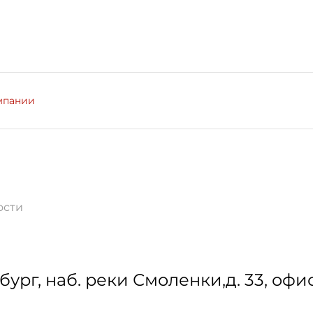
мпании
ости
бург
,
наб. реки Смоленки,д. 33, офис