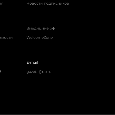
ия
Новости подписчиков
Вмедицине.рф
имости
WelcomeZone
E-mail
8
gazeta@dp.ru