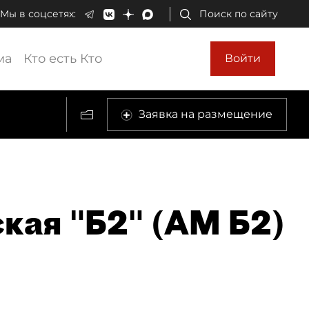
Мы в соцсетях:
Поиск по сайту
ма
Кто есть Кто
Войти
Заявка на размещение
кая "Б2" (АМ Б2)