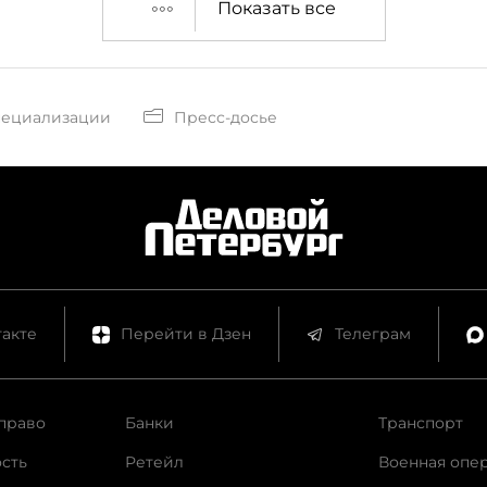
Показать все
пециализации
Пресс-досье
акте
Перейти в Дзен
Телеграм
право
Банки
Транспорт
сть
Ретейл
Военная опе