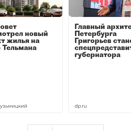
совет
Главный архит
мотрел новый
Петербурга
т жилья на
Григорьев стан
 Тельмана
спецпредстави
губернатора
Кузьмицкий
dp.ru