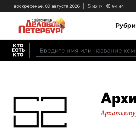
$
€
воскресенье, 09 августа 2026
82,17
94,84
Рубр
Архи
Архитекту