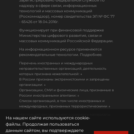
Зарегистрировано Федеральной службой по
надзору в сфере связи, информационных
технологий и массовых коммуникаций
(Роскомнадзор), номер свидетельства ЭЛ № ФС 77
- 65426 от 18.04.2016г.
Функционирует при финансовой поддержке
Министерства цифрового развития, связи и
массовых коммуникаций Российской Федерации.
На информационном ресурсе применяются
рекомендательные технологии. Подробнее.
Перечень иностранных и международных
неправительственных организаций, деятельность
↓
которых признана нежелательной:
В России признаны экстремистскими и запрещены
↓
организации:
Организации, СМИ и физические лица, признанные в
↓
России иностранными агентами:
Список организаций, в том числе иностранных и
↓
международных, признанных террористическими
Настоящий ресурс может содержать материалы
На нашем сайте используются cookie-
18+
файлы. Продолжая пользоваться
данным сайтом, вы подтверждаете
Политика конфиденциальности