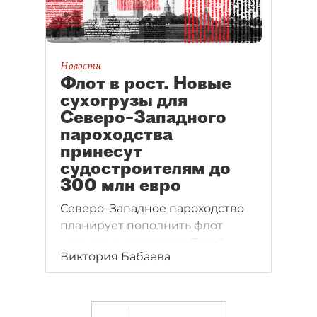
Новости
Флот в рост. Новые
сухогрузы для
Северо–Западного
пароходства
принесут
судостроителям до
300 млн евро
Северо–Западное пароходство
планирует пополнить флот
новыми сухогрузами. Такой
Виктория Бабаева
заказ принесет судостроителям
сотни миллионов евро.