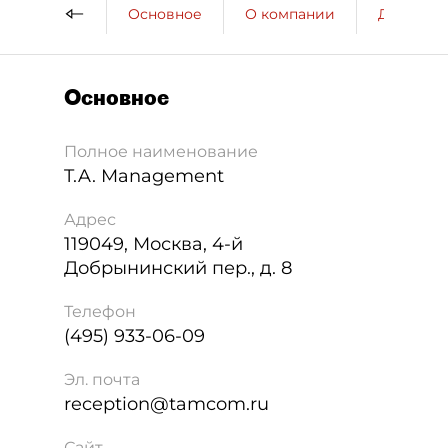
Основное
О компании
ДП о ко
Основное
Полное наименование
T.A. Management
Адрес
119049
,
Москва
,
4-й
Добрынинский пер., д. 8
Телефон
(495) 933-06-09
Эл. почта
reception@tamcom.ru
Сайт