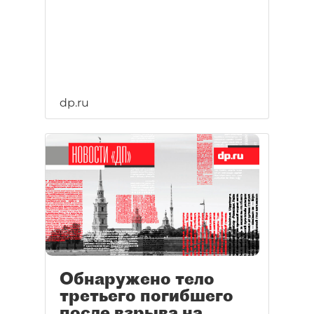
dp.ru
Обнаружено тело
третьего погибшего
после взрыва на