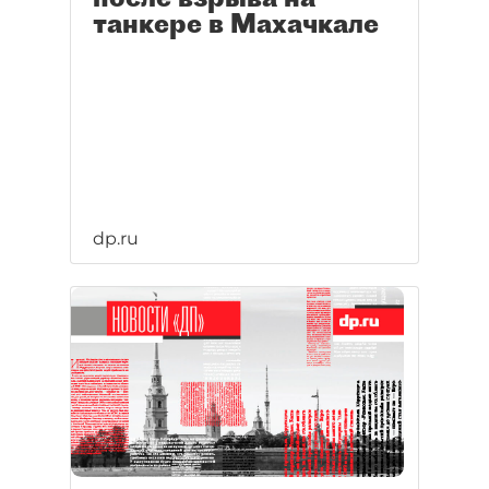
танкере в Махачкале
dp.ru