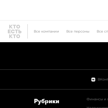
Все компании
Все персоны
Все с
ВКонт
Финансы и 
Рубрики
Недвижимо