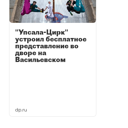
"Упсала-Цирк"
устроил бесплатное
представление во
дворе на
Васильевском
dp.ru