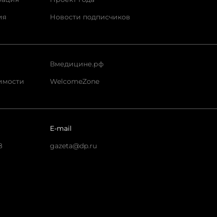
ия
Новости подписчиков
Вмедицине.рф
имости
WelcomeZone
E-mail
8
gazeta@dp.ru