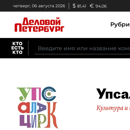
$
€
четверг, 06 августа 2026
81,41
94,06
Рубр
Упса
Культура и 