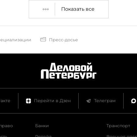
Показать все
пециализации
Пресс-досье
акте
Перейти в Дзен
Телеграм
право
Банки
Транспорт
сть
Ретейл
Военная опе