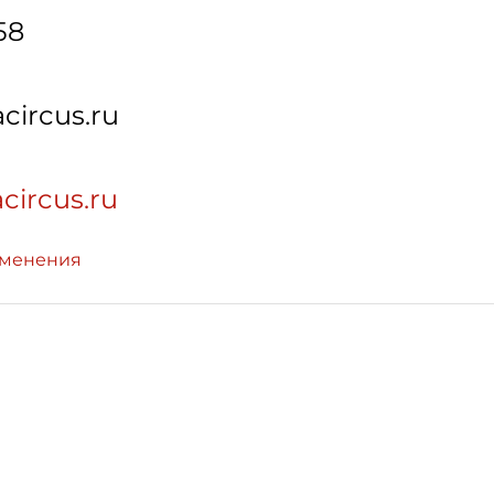
58
circus.ru
acircus.ru
зменения