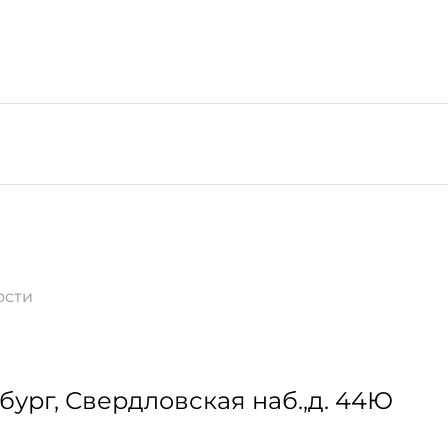
ости
бург
,
Свердловская наб.,д. 44Ю