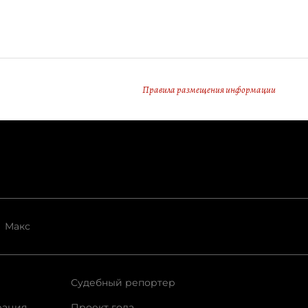
Правила размещения информации
Макс
Судебный репортер
рация
Проект года