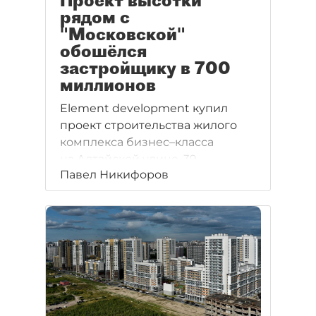
Проект высотки
рядом с
"Московской"
обошёлся
застройщику в 700
миллионов
Element development купил
проект строительства жилого
комплекса бизнес–класса
на Алтайской улице, 39,
Павел Никифоров
в Московском районе.