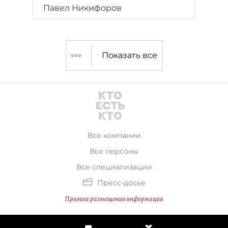
на торговле проектами
Павел Никифоров
с разрешениями.
Показать все
Все компании
Все персоны
Все специализации
Пресс-досье
Правила размещения информации