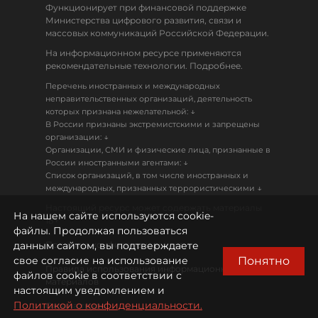
Функционирует при финансовой поддержке
Министерства цифрового развития, связи и
массовых коммуникаций Российской Федерации.
На информационном ресурсе применяются
рекомендательные технологии. Подробнее.
Перечень иностранных и международных
неправительственных организаций, деятельность
↓
которых признана нежелательной:
В России признаны экстремистскими и запрещены
↓
организации:
Организации, СМИ и физические лица, признанные в
↓
России иностранными агентами:
Список организаций, в том числе иностранных и
↓
международных, признанных террористическими
Настоящий ресурс может содержать материалы
На нашем сайте используются cookie-
18+
файлы. Продолжая пользоваться
данным сайтом, вы подтверждаете
Политика конфиденциальности
Понятно
свое согласие на использование
Правила использования информационных
файлов cookie в соответствии с
материалов
настоящим уведомлением и
Политикой о конфиденциальности.
Охрана труда