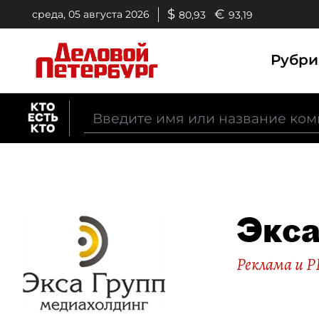
$
€
среда, 05 августа 2026
80,93
93,19
Рубр
Экса
Реклама и P