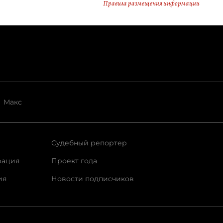
Правила размещения информации
Макс
Судебный репортер
рация
Проект года
ия
Новости подписчиков