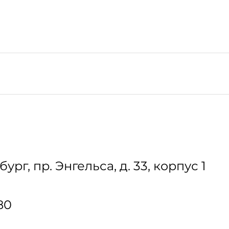
бург
,
пр. Энгельса, д. 33, корпус 1
80