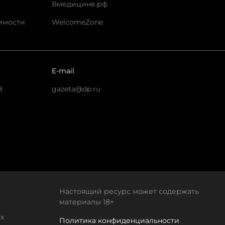
Вмедицине.рф
имости
WelcomeZone
E-mail
8
gazeta@dp.ru
Настоящий ресурс может содержать
материалы 18+
х
Политика конфиденциальности