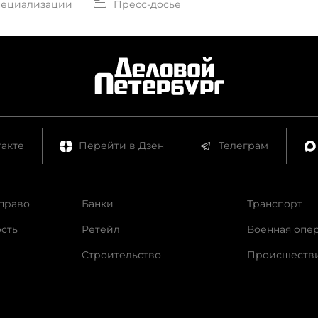
пециализации
Пресс-досье
акте
Перейти в Дзен
Телеграм
право
Банки
Транспорт
сть
Ретейл
Военная опе
Строительство
Происшеств