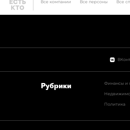
Все компании
Все персоны
Все с
ВКонт
Финансы и 
Рубрики
Недвижимо
Политика