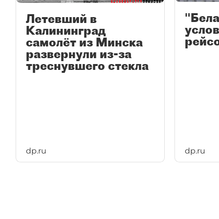
"Бела
Летевший в
услов
Калининград
рейс
самолёт из Минска
развернули из-за
треснувшего стекла
dp.ru
dp.ru