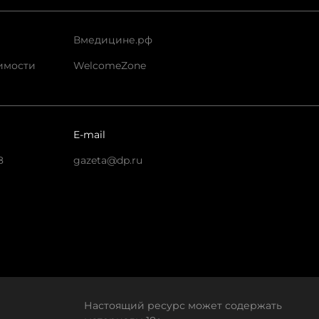
Вмедицине.рф
имости
WelcomeZone
E-mail
8
gazeta@dp.ru
Настоящий ресурс может содержать