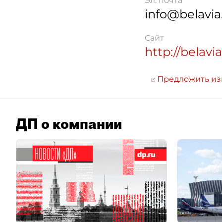
Эл. почта
info@belavia
Сайт
http://belavi
Предложить и
ДП о компании