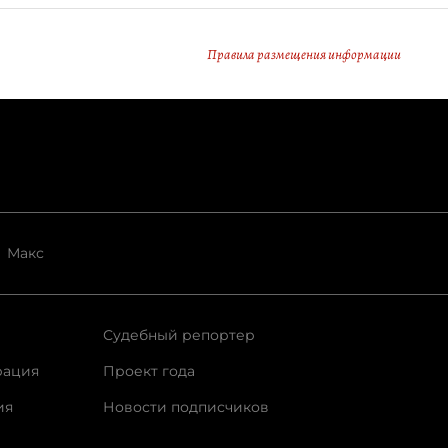
Правила размещения информации
Макс
Судебный репортер
рация
Проект года
ия
Новости подписчиков