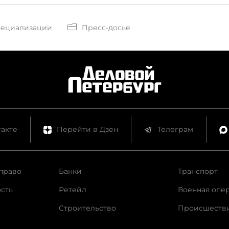
пециализации
Пресс-досье
акте
Перейти в Дзен
Телеграм
право
Банки
Транспорт
сть
Ретейл
Военная опе
Строительство
Происшеств