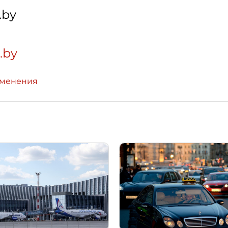
.by
a.by
зменения