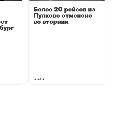
Более 20 рейсов из
,
Пулково отменено
во вторник
вет
бург
dp.ru