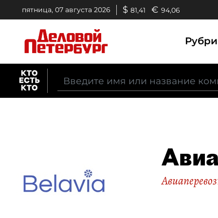
$
€
пятница, 07 августа 2026
81,41
94,06
Рубр
Авиа
Авиаперевоз