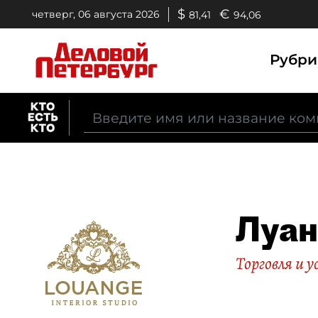
$
€
четверг, 06 августа 2026
81,41
94,06
Рубр
Луа
Торговля и у