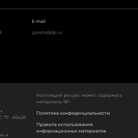
E-mail
8
gazeta@dp.ru
Настоящий ресурс может содержать
материалы 18+
х
Политика конфиденциальности
 77 - 65426
Правила использования
информационных материалов
зи и