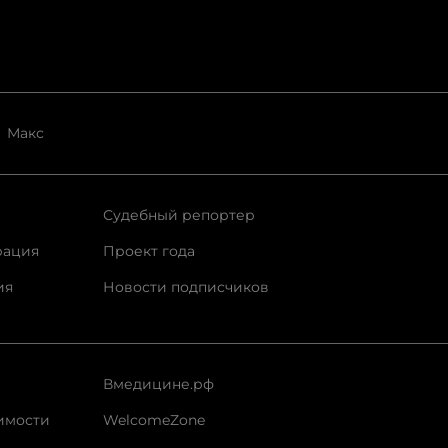
Макс
Судебный репортер
рация
Проект года
ия
Новости подписчиков
Вмедицине.рф
имости
WelcomeZone