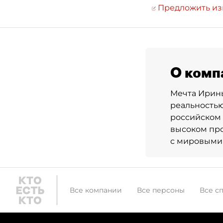
Предложить и
О комп
Мечта Ирины
реальностью
российском 
высоком пр
с мировыми 
Все компании
Все персоны
Все с