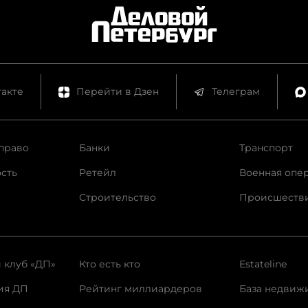
акте
Перейти в Дзен
Телеграм
право
Банки
Транспорт
сть
Ретейл
Военная опе
Строительство
Происшеств
 клуб «ДП»
Кто есть кто
Estateline
ия ДП
Рейтинг миллиардеров
База недвиж