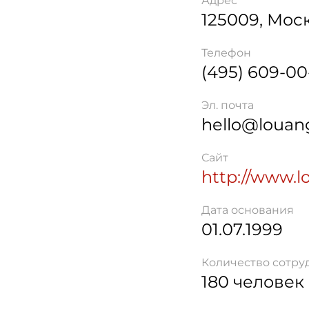
Адрес
125009
,
Мос
Телефон
(495) 609-00
Эл. почта
hello@louan
Сайт
http://www.l
Дата основания
01.07.1999
Количество сотру
180 человек