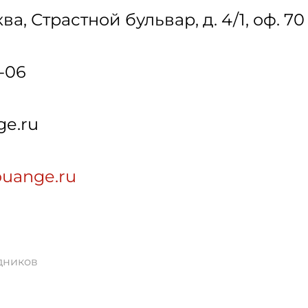
ква
,
Страстной бульвар, д. 4/1, оф. 70
-06
ge.ru
ouange.ru
дников