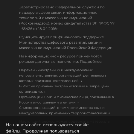
Зарегистрировано Федеральной службой по
надзору в сфере связи, информационных
технологий и массовых коммуникаций
(Роскомнадзор), номер свидетельства ЭЛ № ФС 77
- 65426 от 18.04.2016г.
Функционирует при финансовой поддержке
Министерства цифрового развития, связи и
массовых коммуникаций Российской Федерации.
На информационном ресурсе применяются
рекомендательные технологии. Подробнее.
Перечень иностранных и международных
неправительственных организаций, деятельность
↓
которых признана нежелательной:
В России признаны экстремистскими и запрещены
↓
организации:
Организации, СМИ и физические лица, признанные в
↓
России иностранными агентами:
Список организаций, в том числе иностранных и
↓
международных, признанных террористическими
Настоящий ресурс может содержать материалы
На нашем сайте используются cookie-
18+
файлы. Продолжая пользоваться