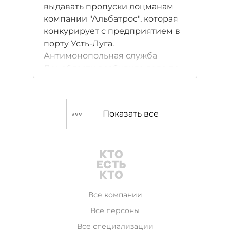
выдавать пропуски лоцманам
компании "Альбатрос", которая
конкурирует с предприятием в
порту Усть-Луга.
Антимонопольная служба
Ленобласти возбудила дело по
этому факту. Так регион вступил
в программу демонополизации
рынка лоцманских услуг в
Показать все
России.
Все компании
Все персоны
Все специализации