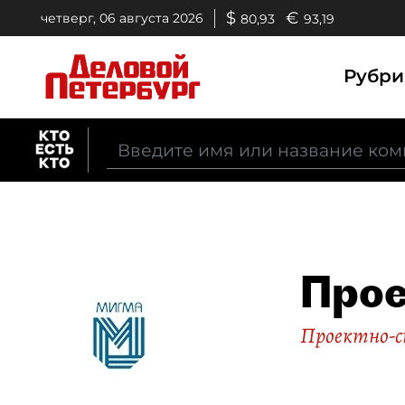
$
€
четверг, 06 августа 2026
80,93
93,19
Рубр
Прое
Проектно-