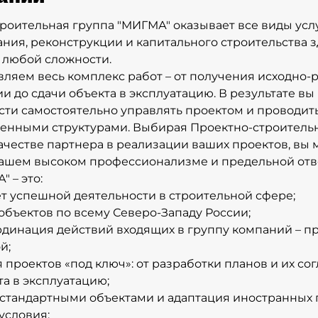
роительная группа "МИГМА" оказывает все виды услу
ния, реконструкции и капитального строительства 
 любой сложности.
ляем весь комплекс работ – от получения исходно
и до сдачи объекта в эксплуатацию. В результате вы
ти самостоятельно управлять проектом и проводить
венными структурами. Выбирая Проектно-строитель
ачестве партнера в реализации ваших проектов, вы 
ашем высоком профессионализме и предельной отв
 – это:
лет успешной деятельности в строительной сфере;
 объектов по всему Северо-Западу России;
ординация действий входящих в группу компаний – п
й;
я проектов «под ключ»: от разработки планов и их со
та в эксплуатацию;
нестандартными объектами и адаптация иностранных 
условия;