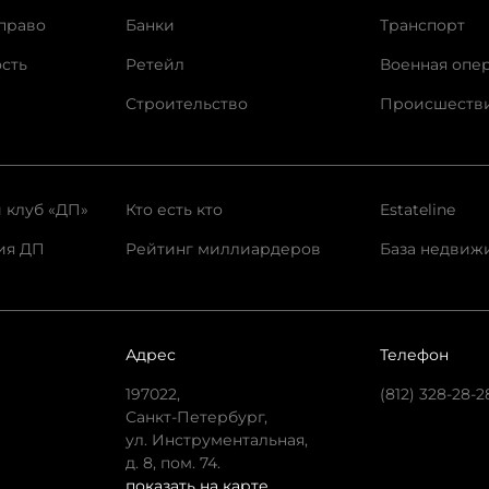
право
Банки
Транспорт
сть
Ретейл
Военная опе
Строительство
Происшеств
 клуб «ДП»
Кто есть кто
Estateline
ия ДП
Рейтинг миллиардеров
База недвиж
Адрес
Телефон
197022,
(812) 328-28-2
Санкт-Петербург,
ул. Инструментальная,
д. 8, пом. 74.
показать на карте