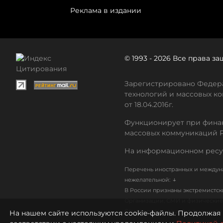
Реклама в издании
© 1993 - 2026 Все права 
Зарегистрировано Федера
технологий и массовых ко
от 18.04.2016г.
Функционирует при финан
массовых коммуникаций 
На информационном ресу
Перечень иностранных и междуна
↓
нежелательной:
В России признаны экстремистс
Организации, СМИ и физические 
Список организаций, в том числ
На нашем сайте используются cookie-файлы. Продолжая 