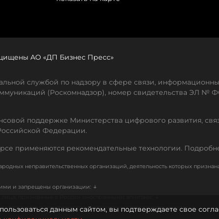
защищены АО «ДП Бизнес Пресс»
льной службой по надзору в сфере связи, информационны
ммуникаций (Роскомнадзор), номер свидетельства ЭЛ № ФС
совой поддержке Министерства цифрового развития, свя
Российской Федерации.
рсе применяются рекомендательные технологии. Подробн
родных неправительственных организаций, деятельность которых признан
↓
кими и запрещены организации:
↓
лица, признанные в России иностранными агентами:
↓
е иностранных и международных, признанных террористическими
пользоваться данным сайтом, вы подтверждаете свое согла