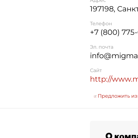
Адрес
197198
,
Санк
Телефон
+7 (800) 775-
Эл. почта
info@migmal
Сайт
http://www.
Предложить и
О комп