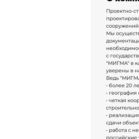
Проектно-ст
проектирова
сооружений
Мы осуществ
документаци
необходимос
с государст
"МИГМА" в к
уверены в н
Ведь "МИГМА"
• более 20 
• география
• четкая ко
строительно
• реализаци
сдачи объек
• работа с 
российские 