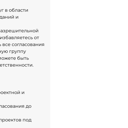
г в области
зданий и
-разрешительной
 избавляетесь от
 все согласования
ную группу
можете быть
етственности.
роектной и
гласования до
проектов под