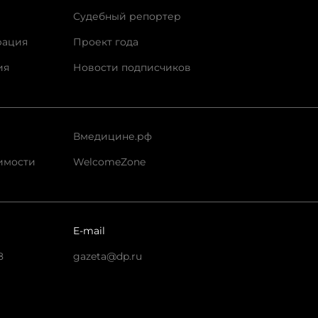
Судебный репортер
рация
Проект года
ия
Новости подписчиков
Вмедицине.рф
имости
WelcomeZone
E-mail
8
gazeta@dp.ru