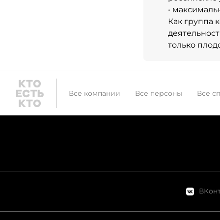
• максималь
Как группа 
деятельност
только плод
Все компании
Все персоны
Все с
ВКонт