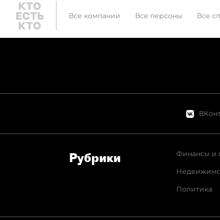
Все компании
Все персоны
Все с
ВКонт
Финансы и 
Рубрики
Недвижимо
Политика