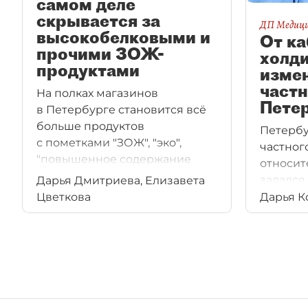
самом деле
скрывается за
ДП Медиц
высокобелковыми и
От ка
прочими ЗОЖ-
холди
продуктами
изме
част
На полках магазинов
Пете
в Петербурге становится всё
больше продуктов
Петербу
с пометками "ЗОЖ", "эко",
частног
"повышенное содержание
относит
белка" и так далее. Покупатели,
задался 
Дарья Дмитриева, Елизавета
заботящиеся о своём
истоков
Цветкова
Дарья К
здоровье, охотно берут их,
и сегод
однако далеко не всегда
наиболь
получают реальную пользу.
облик?
Как отличить маркетинговые
уловки от объективной
информации — разбирался
"ДП".