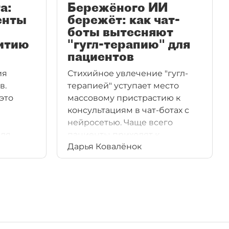
а:
Бережёного ИИ
енты
бережёт: как чат-
боты вытесняют
итию
"гугл-терапию" для
пациентов
ия
Стихийное увлечение "гугл-
в.
терапией" уступает место
это
массовому пристрастию к
консультациям в чат-ботах с
нейросетью. Чаще всего
для
пациенты приходят к
Дарья Ковалёнок
щих
искусственному интеллекту с
омпаний
вопросами о ментальном
И проект
здоровье.
ны
сное во
льство.