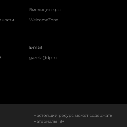
Вмедицине.рф
имости
WelcomeZone
E-mail
8
gazeta@dp.ru
Настоящий ресурс может содержать
материалы 18+