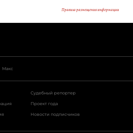
тинг,
Правила размещения информации
знес-
личную
вацию к
сть
с
Макс
Судебный репортер
рация
Проект года
ия
Новости подписчиков