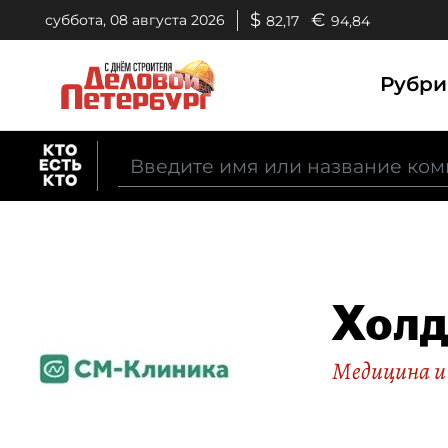
$
€
суббота, 08 августа 2026
82,17
94,84
Рубр
Холд
Медицина и