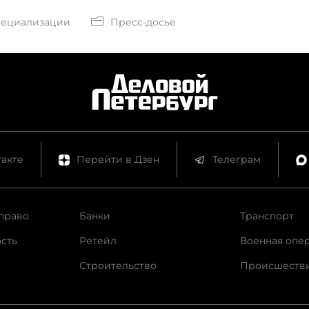
кадрового дефицита,
оптимизировать марке
пециализации
Пресс-досье
трансформировать би
процессы, сохранять 
эффективность и моти
росту — лишь малая ча
вопросов, которые
журналисты обсудили 
лидерами рынка.
акте
Перейти в Дзен
Телеграм
право
Банки
Транспорт
сть
Ретейл
Военная опе
Строительство
Происшеств