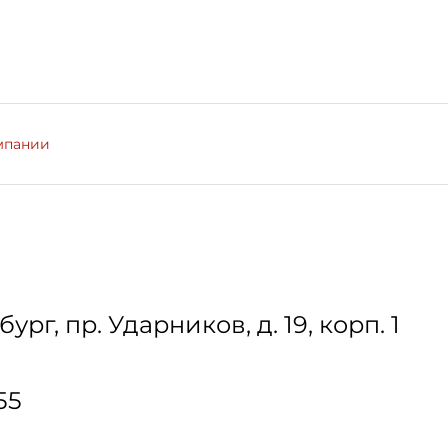
мпании
бург
,
пр. Ударников, д. 19, корп. 1
55