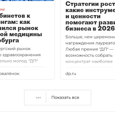
Стратегии рост
какие инструм
ина
бинетов к
и ценности
нгам: как
помогают разв
нился рынок
бизнеса в 2026
ной медицины
Больше, чем церемон
рбурга
награждения лауреато
ргский рынок
Любая премия "ДП" — 
о здравоохранения
возможность собрать
ельно молод. "ДП"
концентрат наиболее
вопросом: кто стоял у
актуальных рецептов 
 частной медицины
овалёнок
dp.ru
успеха бизнеса в теку
ня оказывает
реалиях от ведущих к
шее влияние на её
и экспертов региона. 
"Влиятельные женщи
Показать все
Петербурга" — прекра
всех смыслах доказате
Как решать проблему