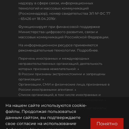
надзору в сфере связи, информационных
технологий и массовых коммуникаций
(Роскомнадзор), номер свидетельства ЭЛ № ФС 77
- 65426 от 18.04.2016г.
Функционирует при финансовой поддержке
Министерства цифрового развития, связи и
массовых коммуникаций Российской Федерации.
На информационном ресурсе применяются
рекомендательные технологии. Подробнее.
Перечень иностранных и международных
неправительственных организаций, деятельность
↓
которых признана нежелательной:
В России признаны экстремистскими и запрещены
↓
организации:
Организации, СМИ и физические лица, признанные в
↓
России иностранными агентами:
Список организаций, в том числе иностранных и
↓
международных, признанных террористическими
На нашем сайте используются cookie-
Настоящий ресурс может содержать материалы
файлы. Продолжая пользоваться
18+
данным сайтом, вы подтверждаете
Политика конфиденциальности
Понятно
свое согласие на использование