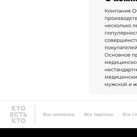
Компания ОО
производств
несколько л
популярност
совершенст
покупателей
Основное п
медицинской
нестандартн
медицинские
мужской и ж
Все компании
Все персоны
Все с