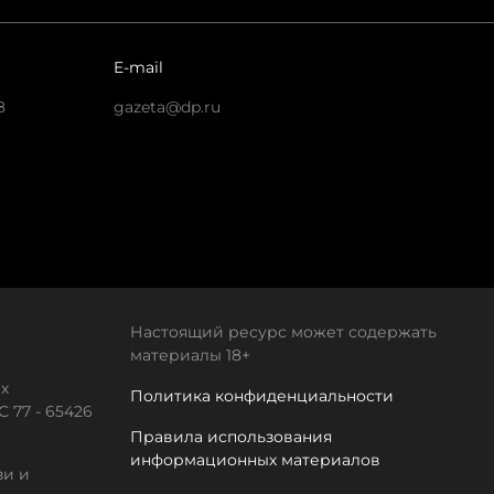
E-mail
8
gazeta@dp.ru
Настоящий ресурс может содержать
материалы 18+
х
Политика конфиденциальности
 77 - 65426
Правила использования
информационных материалов
зи и