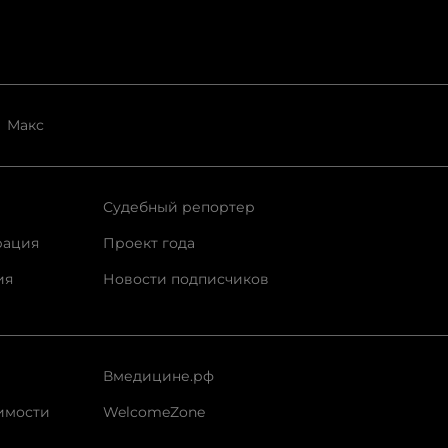
Макс
Судебный репортер
рация
Проект года
ия
Новости подписчиков
Вмедицине.рф
имости
WelcomeZone