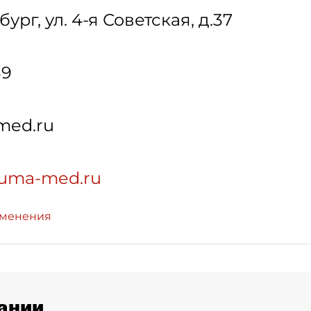
бург
,
ул. 4-я Советская, д.37
39
med.ru
yuma-med.ru
зменения
ании