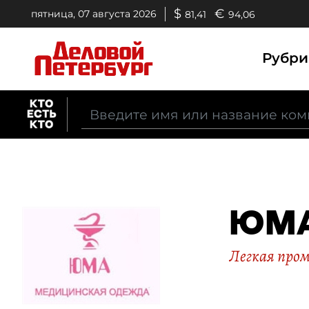
$
€
пятница, 07 августа 2026
81,41
94,06
Рубр
ЮМ
Легкая про