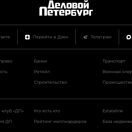
акте
Перейти в Дзен
Телеграм
право
Банки
Транспорт
сть
Ретейл
Военная опе
Строительство
Происшеств
 клуб «ДП»
Кто есть кто
Estateline
ия ДП
Рейтинг миллиардеров
База недвиж