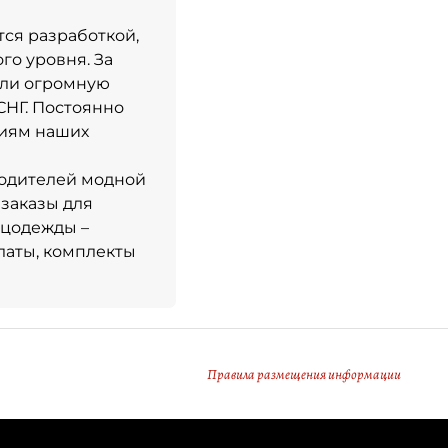
тся разработкой,
о уровня. За
ели огромную
СНГ. Постоянно
ниям наших
одителей модной
заказы для
ецодежды –
латы, комплекты
Правила размещения информации