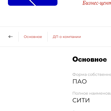
Бизнес-цен
Основное
ДП о компании
Основное
Форма собственн
ПАО
Полное наименов
СИТИ