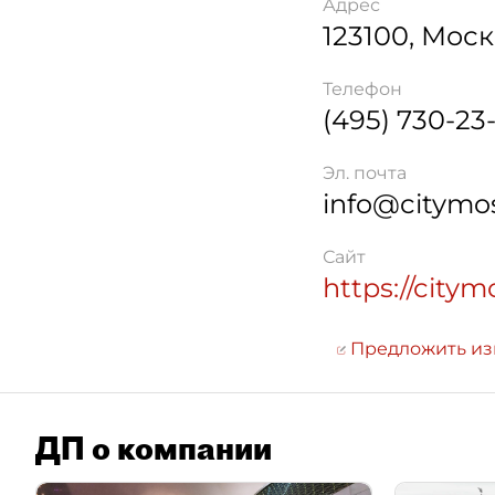
Адрес
123100
,
Моск
Телефон
(495) 730-23
Эл. почта
info@citymo
Сайт
https://city
Предложить и
ДП о компании