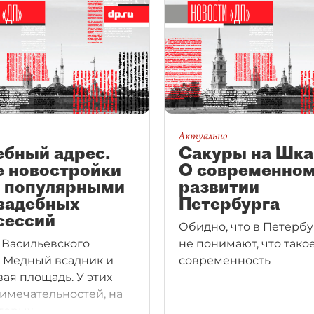
Актуально
ебный адрес.
Сакуры на Шка
е новостройки
О современно
и популярными
развитии
свадебных
Петербурга
сессий
Обидно, что в Петерб
 Васильевского
не понимают, что тако
, Медный всадник и
современность
ая площадь. У этих
имечательностей, на
торых