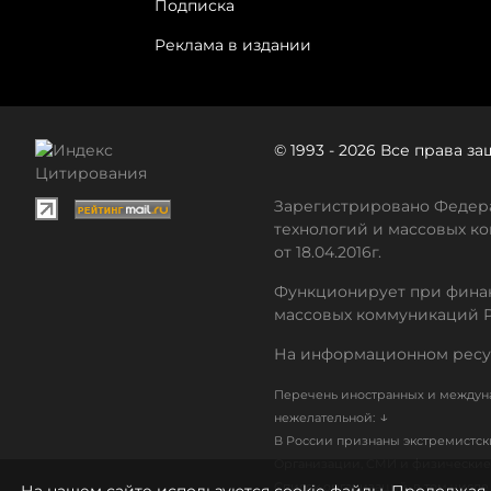
Подписка
Реклама в издании
© 1993 - 2026 Все права 
Зарегистрировано Федера
технологий и массовых ко
от 18.04.2016г.
Функционирует при финан
массовых коммуникаций 
На информационном ресу
Перечень иностранных и междуна
↓
нежелательной:
В России признаны экстремистс
Организации, СМИ и физические 
Список организаций, в том числ