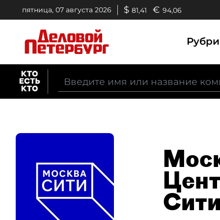
$
€
пятница, 07 августа 2026
81,41
94,06
Рубр
Моск
Цент
Сити