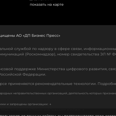
показать на карте
защищены АО «ДП Бизнес Пресс»
льной службой по надзору в сфере связи, информационны
ммуникаций (Роскомнадзор), номер свидетельства ЭЛ № ФС
совой поддержке Министерства цифрового развития, свя
Российской Федерации.
рсе применяются рекомендательные технологии. Подробн
родных неправительственных организаций, деятельность которых признан
↓
кими и запрещены организации:
↓
лица, признанные в России иностранными агентами:
↓
е иностранных и международных, признанных террористическими