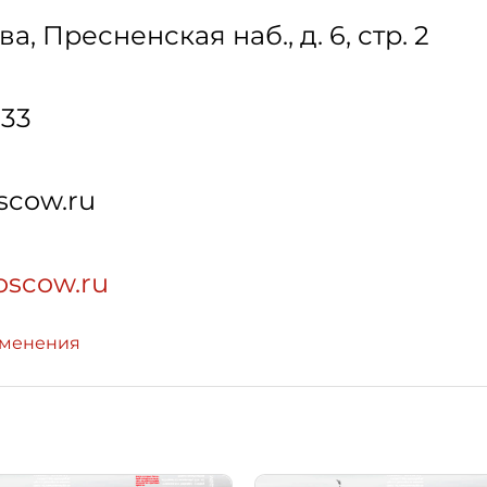
ва
,
Пресненская наб., д. 6, стр. 2
-33
scow.ru
moscow.ru
зменения