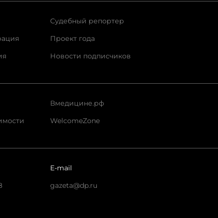
Судебный репортер
рация
Проект года
ия
Новости подписчиков
Вмедицине.рф
имости
WelcomeZone
E-mail
8
gazeta@dp.ru