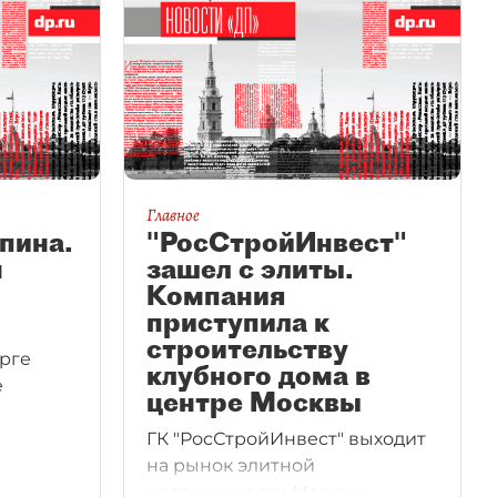
Главное
пина.
"РосСтройИнвест"
м
зашел с элиты.
Компания
приступила к
строительству
урге
клубного дома в
е
центре Москвы
ГК "РосСтройИнвест" выходит
на рынок элитной
недвижимости Москвы.