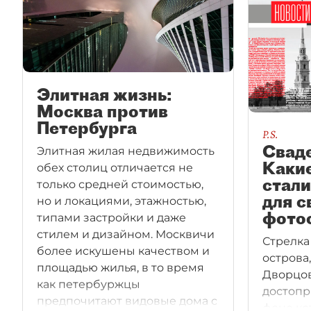
Элитная жизнь:
Москва против
Петербурга
P.S.
Свад
Элитная жилая недвижимость
Каки
обех столиц отличается не
стал
только средней стоимостью,
для 
но и локациями, этажностью,
фото
типами застройки и даже
стилем и дизайном. Москвичи
Стрелка
более искушены качеством и
острова
площадью жилья, в то время
Дворцов
как петербуржцы
достопр
предпочитают видовые дома с
фоне ко